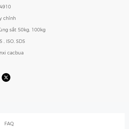
4910
y chỉnh
ùng sắt 50kg, 100kg
S , ISO, SDS
nxi cacbua
FAQ