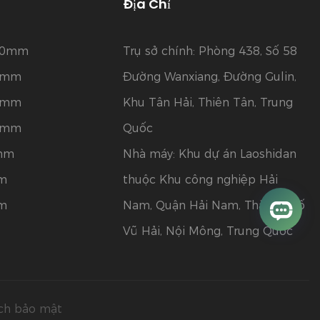
Địa Chỉ
120mm
Trụ sở chính: Phòng 438, Số 58
80mm
Đường Wanxiang, Đường Gulin,
50mm
Khu Tân Hải, Thiên Tân, Trung
25mm
Quốc
5mm
Nhà máy: Khu dự án Laoshidan
mm
thuộc Khu công nghiệp Hải
mm
Nam, Quận Hải Nam, Thành phố
Vũ Hải, Nội Mông, Trung Quốc
ch bảo mật