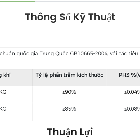
Thông Số Kỹ Thuật
 chuẩn quốc gia Trung Quốc GB10665-2004, với các tiêu
g khí
Tỷ lệ phần trăm kích thước
PH3 %(V
/KG
≥90%
≤0.04
/KG
≥85%
≤0.08
Thuận Lợi