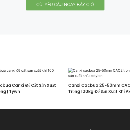
GỬI YÊU CẦU NGAY BÂY GIỜ
bua Canxi Để Cắt Sản Xuất
Canxi Cacbua 25-50mm CAC
ống | Tywh
Trống 100kg Để Sản Xuất Khí A