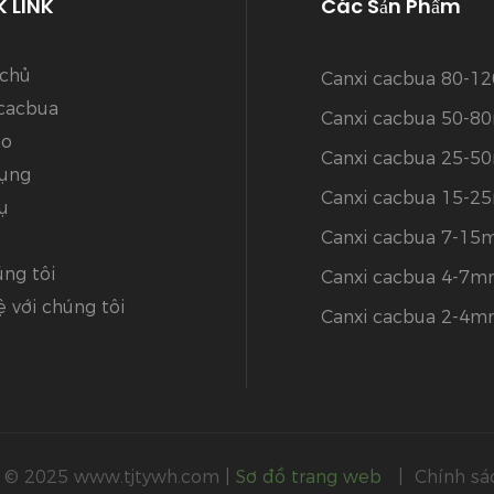
 LINK
Các Sản Phẩm
 chủ
Canxi cacbua 80-
 cacbua
Canxi cacbua 50-
ạo
Canxi cacbua 25-
ụng
Canxi cacbua 15-
ụ
Canxi cacbua 7-1
ng tôi
Canxi cacbua 4-7
ệ với chúng tôi
Canxi cacbua 2-4
 © 2025
www.tjtywh.com
|
Sơ đồ trang web
|
Chính sá