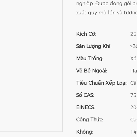
nghiệp. Được đóng gói a
xuất quy mô lớn và tương 
Kích Cỡ:
2
Sản Lượng Khí:
≥3
Màu Trống:
Xá
Vẻ Bề Ngoài:
Hạ
Tiêu Chuẩn Xếp Loại:
Cấ
Số CAS:
75
EINECS:
20
Công Thức:
Ca
Không:
14