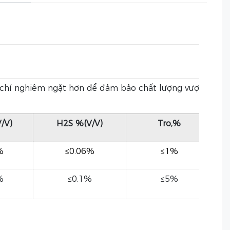
 chí nghiêm ngặt hơn để đảm bảo chất lượng vượt
/V)
H2S %(V/V)
Tro,%
%
≤0.06%
≤1%
%
≤0.1%
≤5%