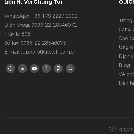
Liên Hệ Với Chúng Tôi
QUICK
WhatsApp: +86 178 2227 2992
Trang
Điện thoại: 0086-22-28546072
Canxi
máy lẻ 808
Chế t
Số fax: 0086-22-28546075
Ứng d
E-mail:support@tjtywh.com.cn
Dịch v
Blog
Về chú
Liên h
Bản quyền