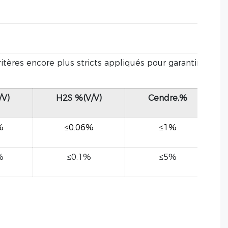
res encore plus stricts appliqués pour garantir
/V)
H2S %(V/V)
Cendre,%
%
≤0.06%
≤1%
%
≤0.1%
≤5%