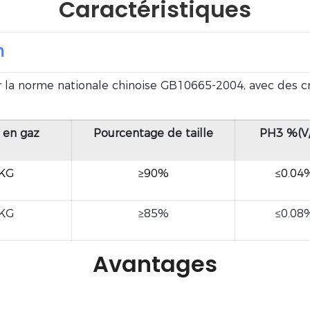
Caractéristiques
m
norme nationale chinoise GB10665-2004, avec des critè
en gaz
Pourcentage de taille
PH3 %(V
/KG
≥90%
≤0.04
/KG
≥85%
≤0.08
Avantages