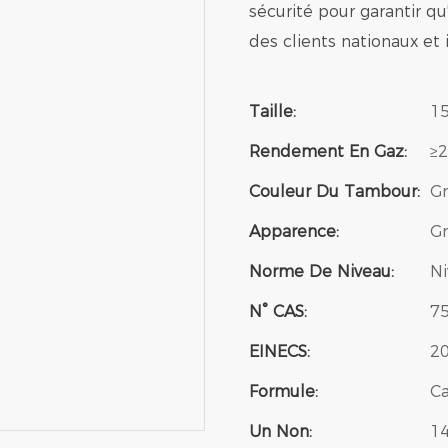
sécurité pour garantir qu
des clients nationaux et 
Taille:
1
Rendement En Gaz:
≥2
Couleur Du Tambour:
Gr
Apparence:
Gr
Norme De Niveau:
Ni
N° CAS:
75
EINECS:
2
Formule:
C
Un Non:
1