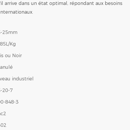
'il arrive dans un état optimal, répondant aux besoins
internationaux.
5-25mm
85L/Kg
is ou Noir
anulé
veau industriel
-20-7
00-848-3
ac2
402