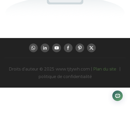
Droits d'auteur © 2025
www.tjtywh.com
|
Plan du site
|
politique de confidentialité