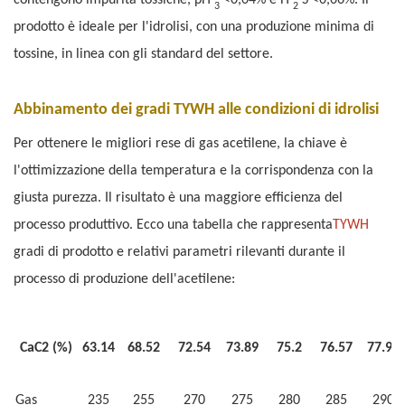
contengono impurità tossiche, pH
<0,04% e H
S <0,06%. Il
3
2
prodotto è ideale per l'idrolisi, con una produzione minima di
tossine, in linea con gli standard del settore.
Abbinamento dei gradi TYWH alle condizioni di idrolisi
Per ottenere le migliori rese di gas acetilene, la chiave è
l'ottimizzazione della temperatura e la corrispondenza con la
giusta purezza. Il risultato è una maggiore efficienza del
processo produttivo. Ecco una tabella che rappresenta
TYWH
gradi di prodotto e relativi parametri rilevanti durante il
processo di produzione dell'acetilene:
CaC2 (%)
63.14
68.52
72.54
73.89
75.2
76.57
77.91
Gas
235
255
270
275
280
285
290