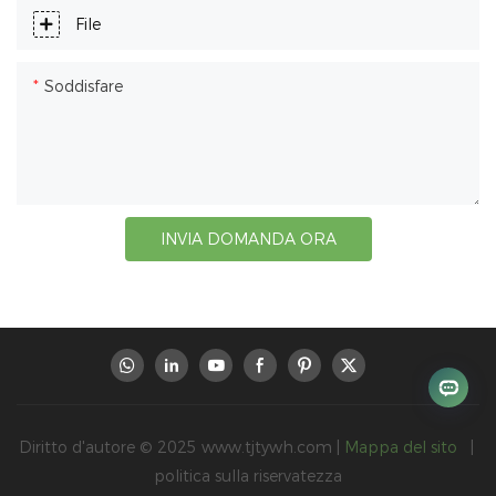
File
Soddisfare
INVIA DOMANDA ORA
Diritto d'autore © 2025
www.tjtywh.com
|
Mappa del sito
|
politica sulla riservatezza