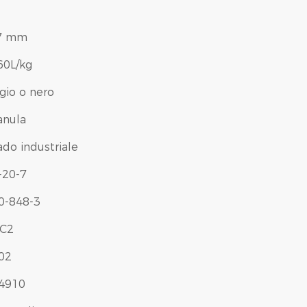
7 mm
60L/kg
igio o nero
anula
ado industriale
-20-7
0-848-3
C2
02
4910