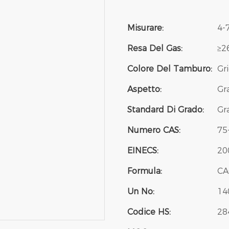
Misurare:
4-
Resa Del Gas:
≥2
Colore Del Tamburo:
Gr
Aspetto:
Gr
Standard Di Grado:
Gr
Numero CAS:
75
EINECS:
20
Formula:
CA
Un No:
14
Codice HS:
28