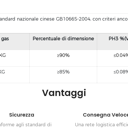
andard nazionale cinese GB10665-2004, con criteri ancora
 gas
Percentuale di dimensione
PH3 %(V
/KG
≥90%
≤0.04
KG
≥85%
≤0.08
Vantaggi
Sicurezza
Consegna Veloc
forme agli standard di
Una rete logistica effic