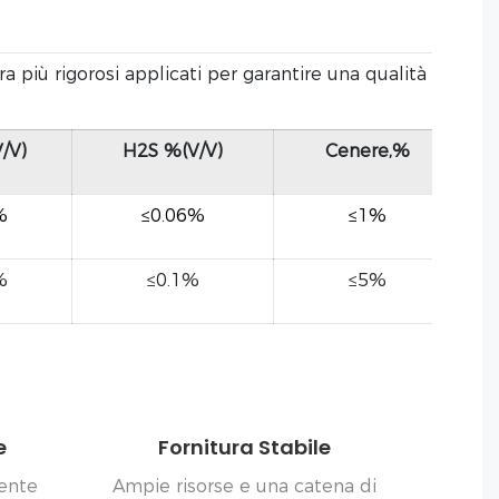
 più rigorosi applicati per garantire una qualità
/V)
H2S %(V/V)
Cenere,%
%
≤0.06%
≤1%
%
≤0.1%
≤5%
e
Fornitura Stabile
iente
Ampie risorse e una catena di