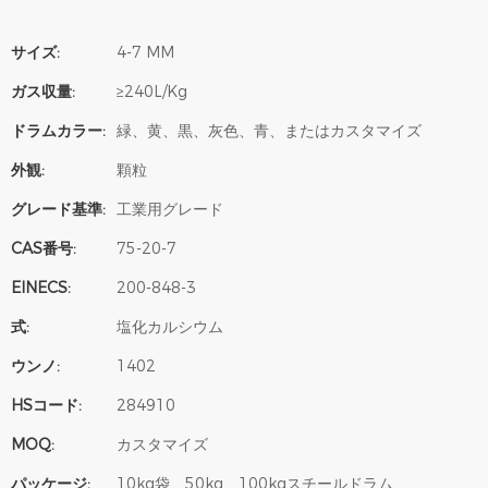
サイズ:
4-7 MM
ガス収量:
≥240L/Kg
ドラムカラー:
緑、黄、黒、灰色、青、またはカスタマイズ
外観:
顆粒
グレード基準:
工業用グレード
CAS番号:
75-20-7
EINECS:
200-848-3
式:
塩化カルシウム
ウンノ:
1402
HSコード:
284910
MOQ:
カスタマイズ
パッケージ:
10kg袋、50kg、100kgスチールドラム