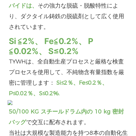
バイドは、
その強力な脱硫・脱酸特性によ
り、ダクタイル鋳鉄の脱硫剤として広く使用
されています。
Si
≦2%、
Fe≦0.2%、
P
≦0.02%、
S
≤0.2%
TYWHは、全自動生産プロセスと厳格な検査
プロセスを使用して、不純物含有量指数を厳
密に管理します：
Si≤2％、Fe≤0.2％、
P≤0.02％、S
≤0.2%.
50/100 KG スチールドラム内の 10 kg 密封
バッグ
で交互に配布されます
。
当社は大規模な製造能力を持つ8本の自動化生