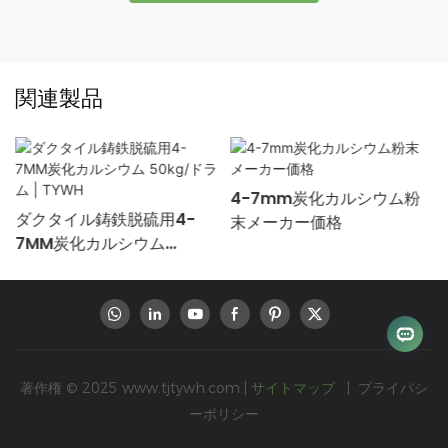
関連製品
ル
4-7mm炭化カルシウム粉
ダクタイル鋳鉄脱硫用4-
末メーカー価格
7MM炭化カルシウム
50kg/ドラム | TYWH
著作権 © 2025
www.tjtywh.com
|
サイトマップ
|
プライバシ
ーポリシー