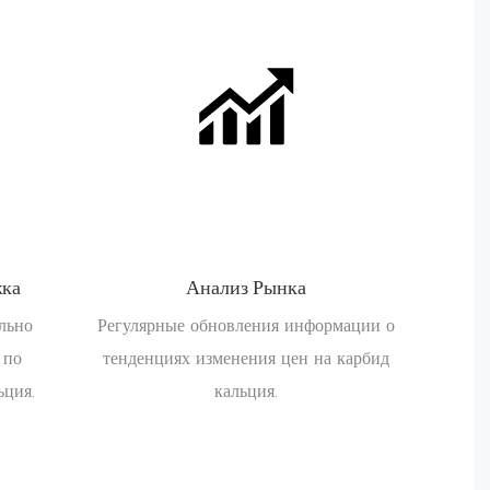
жка
Анализ Рынка
льно
Регулярные обновления информации о
 по
тенденциях изменения цен на карбид
ьция.
кальция.