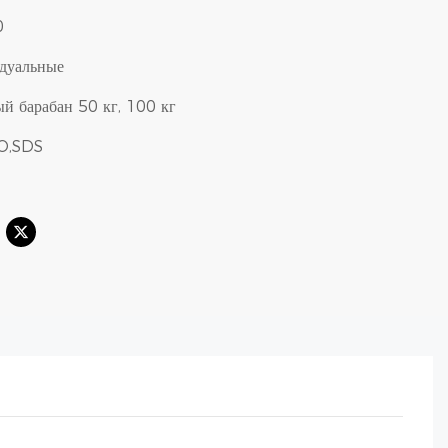
0
дуальные
й барабан 50 кг, 100 кг
SO,SDS