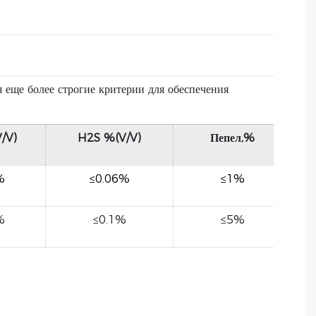
ще более строгие критерии для обеспечения
/V)
H2S %(V/V)
Пепел,%
%
≤0.06%
≤1%
%
≤0.1%
≤5%