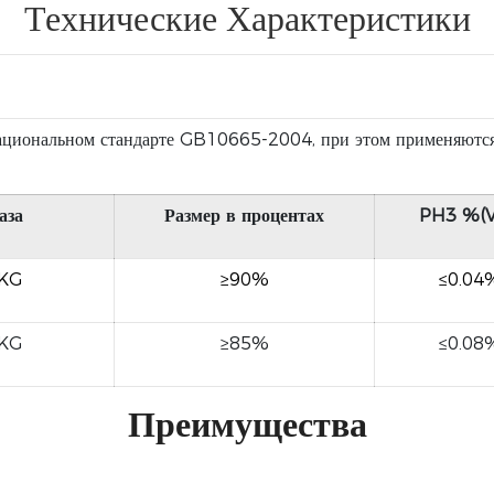
Технические Характеристики
циональном стандарте GB10665-2004, при этом применяются е
аза
Размер в процентах
PH3 %(V
/KG
≥90%
≤0.04
/KG
≥85%
≤0.08
Преимущества