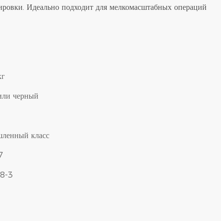
ировки. Идеально подходит для мелкомасштабных операций
кг
или черный
ленный класс
7
8-3