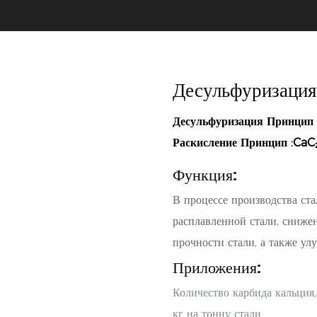
Десульфуризация
Десульфуризация
Принци
Раскисление
Принцип
:CaC
Функция:
В процессе производства ста
расплавленной стали, сниже
прочности стали, а также ул
Приложения:
Количество карбида кальция,
кг на тонну стали.