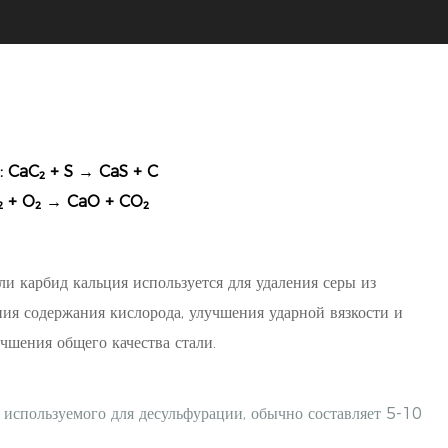
п
:
CaC₂ + S → CaS + C
₂ + O₂ → CaO + CO₂
ли карбид кальция используется для удаления серы из
ния содержания кислорода, улучшения ударной вязкости и
учшения общего качества стали.
 используемого для десульфурации, обычно составляет 5-10