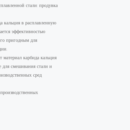
сплавленной стали: продувка
а кальция в расплавленную
чается эффективностью
его пригодным для
ции.
т материал карбида кальция
е для смешивания стали и
роизводственных сред
 производственных