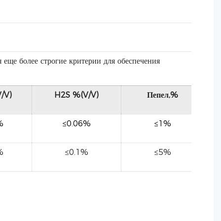
ще более строгие критерии для обеспечения
/V)
H2S %(V/V)
Пепел,%
%
≤0.06%
≤1%
%
≤0.1%
≤5%