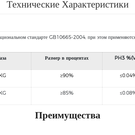
Технические Характеристики
циональном стандарте GB10665-2004, при этом применяются е
аза
Размер в процентах
PH3 %(V
/KG
≥90%
≤0.04
/KG
≥85%
≤0.08
Преимущества