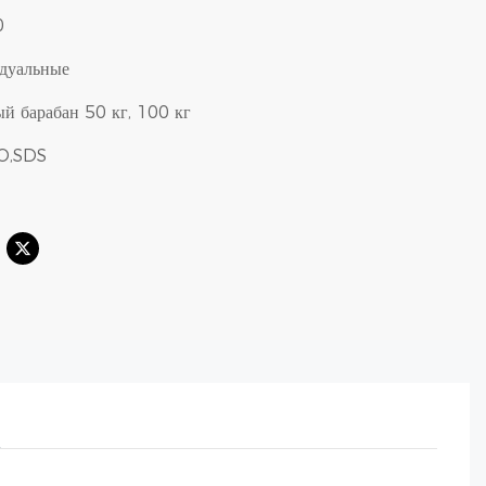
0
дуальные
й барабан 50 кг, 100 кг
SO,SDS