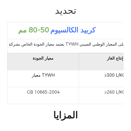
تحديد
كربيد الكالسيوم
50-80 مم
إنتاج الغاز
معيار الجودة
L/KG
≥300
معيار TYWH
GB 10665-2004
≥260 L/KG
المزايا