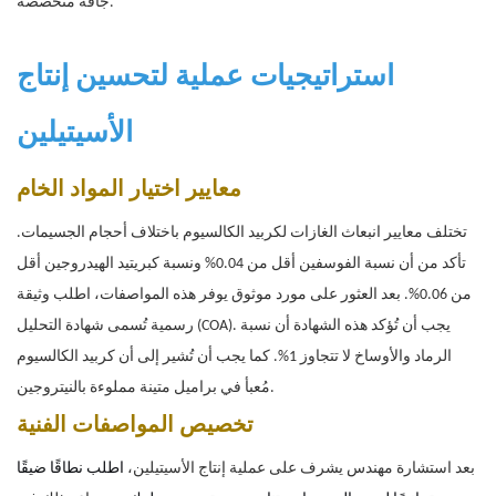
جافة متخصصة.
استراتيجيات عملية لتحسين إنتاج
الأسيتيلين
معايير اختيار المواد الخام
تختلف معايير انبعاث الغازات لكربيد الكالسيوم باختلاف أحجام الجسيمات.
تأكد من أن نسبة الفوسفين أقل من 0.04% ونسبة كبريتيد الهيدروجين أقل
من 0.06%. بعد العثور على مورد موثوق يوفر هذه المواصفات، اطلب وثيقة
رسمية تُسمى شهادة التحليل (COA). يجب أن تُؤكد هذه الشهادة أن نسبة
الرماد والأوساخ لا تتجاوز 1%. كما يجب أن تُشير إلى أن كربيد الكالسيوم
مُعبأ في براميل متينة مملوءة بالنيتروجين.
تخصيص المواصفات الفنية
بعد استشارة مهندس يشرف على عملية إنتاج الأسيتيلين،
اطلب نطاقًا ضيقًا