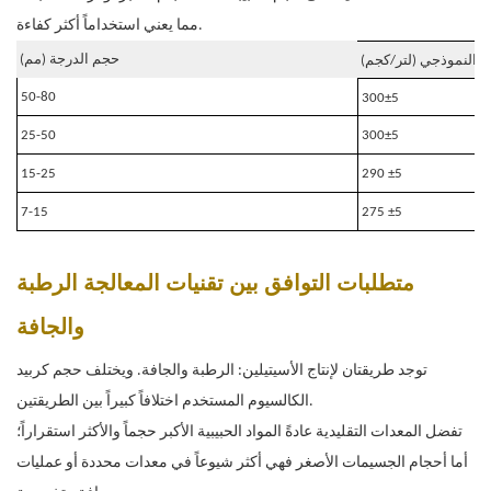
مما يعني استخداماً أكثر كفاءة.
حجم الدرجة (مم)
از النموذجي (لتر/كجم)
50
-80
300±5
25-50
300
±5
15-25
2
90
±5
7-15
2
75
±5
متطلبات التوافق بين تقنيات المعالجة الرطبة
والجافة
توجد طريقتان لإنتاج الأسيتيلين: الرطبة والجافة. ويختلف حجم كربيد
الكالسيوم المستخدم اختلافاً كبيراً بين الطريقتين.
تفضل المعدات التقليدية عادةً المواد الحبيبية الأكبر حجماً والأكثر استقراراً؛
أما أحجام الجسيمات الأصغر فهي أكثر شيوعاً في معدات محددة أو عمليات