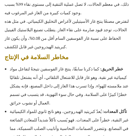
ذلك، في معظم الحالات، لا تصل عملية التنقية إلى مستوى نقاء 99% بسبب
وجود كميات كبيرة من الغاز غير المرغوب فيه.
لنفترض مصنعًا ينتج غاز الأسيتيلين لأغراض التخليق الكيميائي. في مثل هذه
الحالات، توجد قيود صارمة على نقاء الغاز. يتطلب تصنيع البلاستيك الفينيل
الحفاظ على نسبة غاز الفوسفين السام أقل من 0.08%، وأن يكون غاز
كبريتيد الهيدروجين غير قابل للكشف.
مخاطر السلامة في الإنتاج
خطر الحريق:
كما ذكرنا سابقًا، ينتج غاز الفوسفين نتيجةً لتفاعل مواد
كيميائية غير نقية. وهو غاز قابل للاشتعال التلقائي، أي أنه يشتعل تلقائيًا
عند ملامسته للهواء. وإذا تسرب هذا الغاز إلى داخل المصنع، فإنه يشكل
خطرًا كبيرًا على السلامة. وفي حال سوء التهوية، قد يتسبب في تسمم
العمال أو نشوب حرائق.
تآكل المعدات:
يُعدّ كبريتيد الهيدروجين، وهو ناتج ثانوي للمواد الكيميائية
غير النقية، خطراً على المعدات. فهو يُسبب تآكلاً شديداً للمعادن الشائعة
في المصانع. وتتضرر الصمامات النحاسية وأنابيب الصلب السميكة، مما