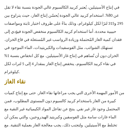
في إنتاج الأسيتيلين، يُعتبر كربيد الكالسيوم عالي الجودة بنسبة نقاء لا تقل
عن 80%. استخدام كربيد عالي الجودة يُحسّن إنتاج الغاز، حيث يتراوح بين
295 و315 لترًا لكل كيلوغرام،
وذلك بناءً على ظروف اختبار ثابتة ومواصفات
حبيبية محددة. أما
استخدام كربيد الكالسيوم منخفض الجودة فيؤدي إلى
فقدان كمية الغاز المُحتملة وزيادة الرواسب غير المُستغلة في قاع الخزان.
تستهلك الشوائب، مثل الفوسفيدات والكبريتيدات، الماء الموجود في
الخزان دون أن تُساهم في إنتاج غاز الأسيتيلين. مع كل انخفاض بنسبة 1%
في نقاء كربيد الكالسيوم، ينخفض ​​إنتاج الغاز بمقدار 4 إلى 5 لترات لكل
كيلوغرام.
نقاء الغاز
من الأمور المهمة الأخرى التي يجب مراعاتها نقاء الغاز. حتى مع إنتاج كميات
كبيرة من الغاز باستخدام كربيد كالسيوم دون المستوى المطلوب، فمن
المحتمل وجود غاز غير نقي. ينتج عن تفاعل المواد الكيميائية غير النقية مع
الماء غازات سامة مثل الفوسفين وكبريتيد الهيدروجين، والتي يمكن أن
تختلط مع الأسيتيلين. ولتجنب ذلك، يجب معالجة الغاز بعملية التنقية. مع