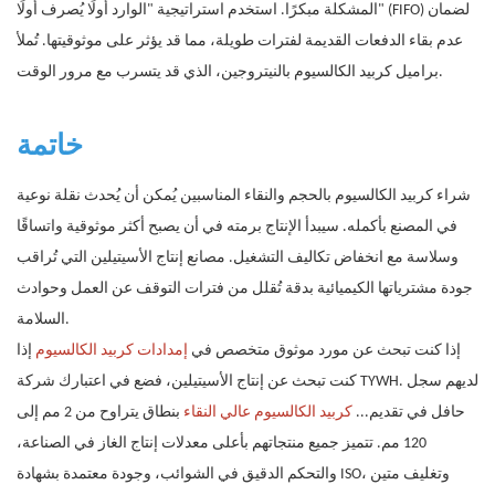
المشكلة مبكرًا. استخدم استراتيجية "الوارد أولًا يُصرف أولًا" (FIFO) لضمان
عدم بقاء الدفعات القديمة لفترات طويلة، مما قد يؤثر على موثوقيتها. تُملأ
براميل كربيد الكالسيوم بالنيتروجين، الذي قد يتسرب مع مرور الوقت.
خاتمة
شراء كربيد الكالسيوم بالحجم والنقاء المناسبين يُمكن أن يُحدث نقلة نوعية
في المصنع بأكمله. سيبدأ الإنتاج برمته في أن يصبح أكثر موثوقية واتساقًا
وسلاسة مع انخفاض تكاليف التشغيل. مصانع إنتاج الأسيتيلين التي تُراقب
جودة مشترياتها الكيميائية بدقة تُقلل من فترات التوقف عن العمل وحوادث
السلامة.
إذا كنت تبحث عن مورد موثوق متخصص في
إمدادات كربيد الكالسيوم
إذا
كنت تبحث عن إنتاج الأسيتيلين، فضع في اعتبارك شركة TYWH. لديهم سجل
حافل في تقديم...
كربيد الكالسيوم عالي النقاء
بنطاق يتراوح من 2 مم إلى
120 مم. تتميز جميع منتجاتهم بأعلى معدلات إنتاج الغاز في الصناعة،
والتحكم الدقيق في الشوائب، وجودة معتمدة بشهادة ISO، وتغليف متين