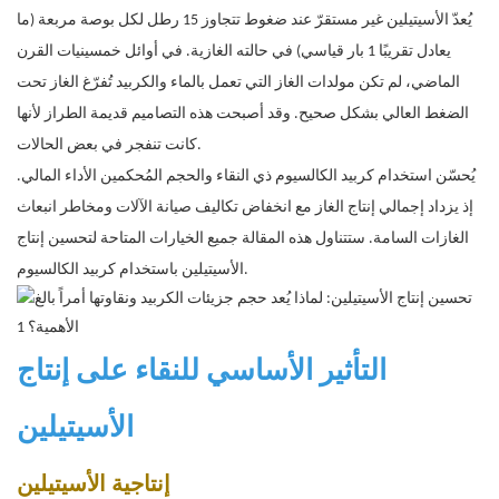
يُعدّ الأسيتيلين غير مستقرّ عند ضغوط تتجاوز 15 رطل لكل بوصة مربعة (ما
يعادل تقريبًا 1 بار قياسي) في حالته الغازية. في أوائل خمسينيات القرن
الماضي، لم تكن مولدات الغاز التي تعمل بالماء والكربيد تُفرّغ الغاز تحت
الضغط العالي بشكل صحيح. وقد أصبحت هذه التصاميم قديمة الطراز لأنها
كانت تنفجر في بعض الحالات.
يُحسّن استخدام كربيد الكالسيوم ذي النقاء والحجم المُحكمين الأداء المالي.
إذ يزداد إجمالي إنتاج الغاز مع انخفاض تكاليف صيانة الآلات ومخاطر انبعاث
الغازات السامة. ستتناول هذه المقالة جميع الخيارات المتاحة لتحسين إنتاج
الأسيتيلين باستخدام كربيد الكالسيوم.
التأثير الأساسي للنقاء على إنتاج
الأسيتيلين
إنتاجية الأسيتيلين