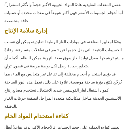
تفضل المعدات التقليدية عادةً المواد الحبيبية الأكبر حجماً والأكثر استقراراً؛
أما أحجام الجسيمات الأصغر فهي أكثر شيوعاً في معدات محددة أو عمليات
جافة متخصصة.
إدارة سلامة الإنتاج
وفقًا لمعايير الصناعة، في مولدات الغاز الرطبة التقليدية، يمكن أن تتسبب
الجسيمات الدقيقة التي يقل حجمها عن 1 مم في تفاعلات متسارعة، وعادةً
ما يتم ترشيحها. معدل توليد الغاز يفوق سعة التهوية. يمكن للنظام بأكمله أن
يتجاوز حد 15 رطل لكل بوصة مربعة في غضون ثوانٍ.
قد يؤدي استخدام أحجام مختلفة إلى تفاعل غير متجانس مع الماء، مما
يُرجّح تكوّن بؤرة ساخنة موضعية. علاوة على ذلك، تعمل هذه البؤر الساخنة
كمواد اشتعال لغاز الفوسفين شديد الاشتعال. تستخدم مصانع إنتاج
الأسيتيلين الحديثة مناخل ميكانيكية متعددة المراحل لتصفية جزيئات الغبار
الدقيقة.
كفاءة استخدام المواد الخام
تعتمد كفاءة العملية على حجم الحبيبات. فالأحجام الأكبر توفر تفاعلاً أبطأ،