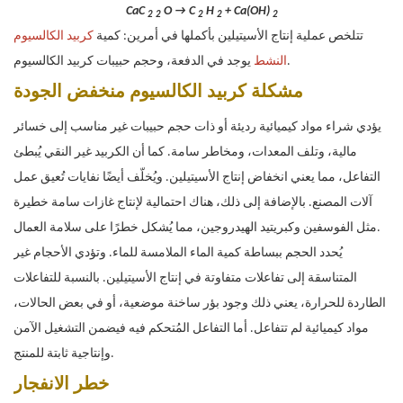
CaC
O → C
H
+ Ca(OH)
2
2
2
2
2
تتلخص عملية إنتاج الأسيتيلين بأكملها في أمرين: كمية
كربيد الكالسيوم
يوجد في الدفعة، وحجم حبيبات كربيد الكالسيوم.
النشط
مشكلة كربيد الكالسيوم منخفض الجودة
يؤدي شراء مواد كيميائية رديئة أو ذات حجم حبيبات غير مناسب إلى خسائر
مالية، وتلف المعدات، ومخاطر سامة. كما أن الكربيد غير النقي يُبطئ
التفاعل، مما يعني انخفاض إنتاج الأسيتيلين. ويُخلّف أيضًا نفايات تُعيق عمل
آلات المصنع. بالإضافة إلى ذلك، هناك احتمالية لإنتاج غازات سامة خطيرة
مثل الفوسفين وكبريتيد الهيدروجين، مما يُشكل خطرًا على سلامة العمال.
يُحدد الحجم ببساطة كمية الماء الملامسة للماء. وتؤدي الأحجام غير
المتناسقة إلى تفاعلات متفاوتة في إنتاج الأسيتيلين. بالنسبة للتفاعلات
الطاردة للحرارة، يعني ذلك وجود بؤر ساخنة موضعية، أو في بعض الحالات،
مواد كيميائية لم تتفاعل. أما التفاعل المُتحكم فيه فيضمن التشغيل الآمن
وإنتاجية ثابتة للمنتج.
خطر الانفجار