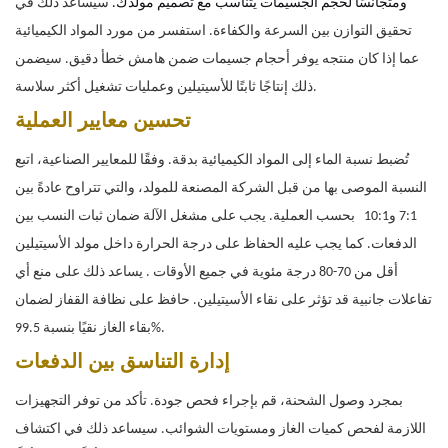
ومتجانسًا لحجم الجسيمات يتناسب مع تصميم مولدك.
سيساعد ذلك في
تحقيق التوازن بين السرعة والكفاءة. استفسر من مورد المواد الكيميائية
عما إذا كان منتجه يوفر أحجام جسيمات ضمن هامش خطأ دقيق. سيضمن
ذلك إنتاجًا ثابتًا للأسيتيلين وعمليات تشغيل أكثر سلاسة.
تحسين معايير العملية
تُضبط نسبة الماء إلى المواد الكيميائية بدقة. وفقًا للمعايير الصناعية، اتبع
النسبة الموصى بها من قبل الشركة المصنعة للمولد، والتي تتراوح عادةً بين
7:1 و10:1
بحسب العملية. يجب على مشغل الآلة ضمان ثبات النسب بين
الدفعات. كما يجب عليه الحفاظ على درجة الحرارة داخل مولد الأسيتيلين
أقل من 70-80 درجة مئوية في جميع الأوقات
. يساعد ذلك على منع أي
تفاعلات جانبية قد تؤثر على نقاء الأسيتيلين. حافظ على نظافة القفاز لضمان
بقاء الغاز نقيًا بنسبة 99.5%.
إدارة التناسق بين الدفعات
بمجرد وصول الشحنة، قم بإجراء فحص جودة. تأكد من توفر التجهيزات
اللازمة لفحص كميات الغاز ومستويات الشوائب. سيساعد ذلك في اكتشاف