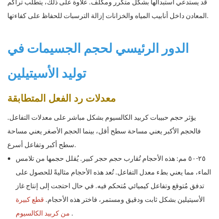
قد يستدعي استبدالها بشكل متكرر ومكلف. علاوة على ذلك، يتطلب تراكم
المعادن داخل أنابيب المياه والخزانات إزالة الترسبات للحفاظ على كفاءتها.
الدور الرئيسي لحجم الجسيمات في
توليد الأسيتيلين
معدلات رد الفعل المتطابقة
يؤثر حجم حبيبات كربيد الكالسيوم بشكل مباشر على معدلات التفاعل.
فالحجم الأكبر يعني مساحة سطح أقل، بينما الحجم الأصغر يعني مساحة
سطح أكبر وتفاعل أسرع.
٢٥-٥٠ مم: هذه الأحجام تُقارب حجم حجر كبير. يُقلل حجمها من تلامس
الماء، مما يعني بطء معدل التفاعل. تُعد هذه الأحجام مثاليةً للحصول على
تدفق مُتوقع وتفاعل كيميائي مُتحكم فيه. في حال احتجت إلى إنتاج غاز
الأسيتيلين بشكل ثابت ودقيق ومستمر، فاختر هذه الأحجام.
قطع كبيرة
.
من كربيد الكالسيوم