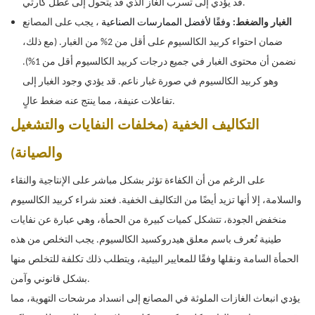
قد يؤدي إلى تسرب الغاز الذي قد يتحول إلى عطل كارثي.
الغبار والضغط:
وفقًا
لأفضل الممارسات الصناعية
، يجب على المصانع
ضمان احتواء كربيد الكالسيوم على أقل من 2% من الغبار. (مع ذلك،
نضمن أن محتوى الغبار في جميع درجات كربيد الكالسيوم أقل من 1%).
وهو كربيد الكالسيوم في صورة غبار ناعم. قد يؤدي وجود الغبار إلى
تفاعلات عنيفة، مما ينتج عنه ضغط عالٍ.
التكاليف الخفية (مخلفات النفايات والتشغيل
والصيانة)
على الرغم من أن الكفاءة تؤثر بشكل مباشر على الإنتاجية والنقاء
والسلامة، إلا أنها تزيد أيضًا من التكاليف الخفية. فعند شراء كربيد الكالسيوم
منخفض الجودة، تتشكل كميات كبيرة من الحمأة، وهي عبارة عن نفايات
طينية تُعرف باسم معلق هيدروكسيد الكالسيوم. يجب التخلص من هذه
الحمأة السامة ونقلها وفقًا للمعايير البيئية، ويتطلب ذلك تكلفة للتخلص منها
بشكل قانوني وآمن.
يؤدي انبعاث الغازات الملوثة في المصانع إلى انسداد مرشحات التهوية، مما