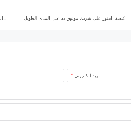
دليل اختيار موردي كربيد الكالسيوم: كيفية العثور على شريك موثوق به على المدى الطويل
حجم غاز كربيد الكالسيوم وكفاءة الإنتاج: كيفية زيادة إنتاج غاز الأسيتيلين
بريد إلكتروني