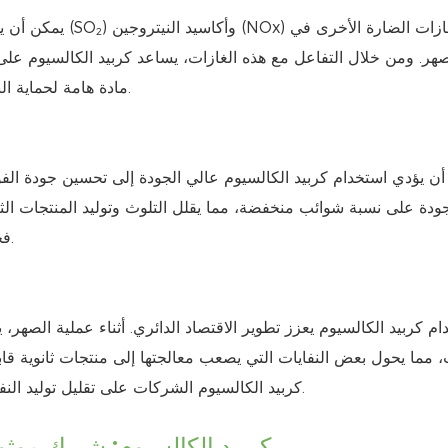
يمكن أن يمتص كربي
هر. ومن خلال التفاعل مع هذه الغازات، يساعد كربيد الكالسيوم على ت
مادة هامة لحماية البيئة في علم المعادن الخضراء، مما يؤدي إلى إنتاج صديق للبيئة.
أن يؤدي استخدام كربيد الكالسيوم عالي الجودة إلى تحسين جودة الفو
جودة على نسبة شوائب منخفضة، مما يقلل التلوث وتوليد المنتجات الثانوي
فحسب، بل يعزز أيضًا القدرة التنافسية للمنتج النهائي في السوق.
ام كربيد الكالسيوم يعزز تطوير الاقتصاد الدائري. أثناء عملية الصهر،
ت، مما يحول بعض النفايات التي يصعب معالجتها إلى منتجات ثانوية قابل
كربيد الكالسيوم الشركات على تقليل توليد النفايات، وتعزيز إعادة تدوير الموارد، وتحقيق أهداف الإنتاج الأخضر.
4. TYWH كربيد الكالسيوم: شريك