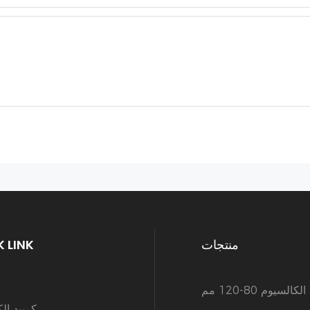
منتجات
 LINK
كالسيوم 80-120 مم
كربيد ال