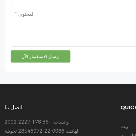
المحتوى
إرسال الاستفسار الآن
QUICK
اتصل بنا
واتساب: +86 178 2227 2992
بيت
الهاتف: 0086-22-28546072 تحويلة
كالسيوم