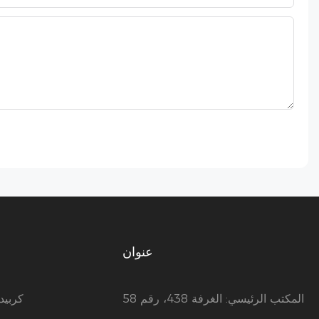
عنوان
المكتب الرئيسي: الغرفة 438، رقم 58
كربيد ال