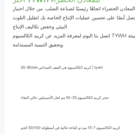
ادن الخضراء اتجاهًا رئيسيًا لصناعة الصلب. من خلال اختيار TYWH
 أيضًا على تحسين عمليات الإنتاج الخاصة بك لتقليل التلوث
البيئي وخفض تكاليف الإنتاج.
اتصل بنا اليوم لمعرفة المزيد عن كربيد الكالسيوم TYWH والحصول على حلول تعدين خضراء مخصصة. معًا، يمكننا دفع الإنتاج الصديق للبيئة
وتحقيق التنمية المستدامة.
50-80mm كربيد الكالسيوم في الصف الصناعي | tywh
حجر كربيد الكالسيوم 25-50 مم لغاز الأسيتيلين عالي النقاء
كربيد الكالسيوم 7-15 مم ذو كفاءة عالية في أسطوانة 50/100 كجم