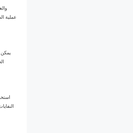
عملية الص
يمكن 
ال
استخد
النفايا