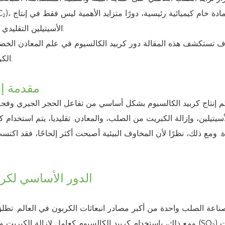
(CaC₂)، باعتباره مادة خام كيميائية
الأسيتيلين التقليدي ولكن أيضًا في تحفيز المعادن الخضراء وتقليل انبعاثات الكربون.
 تستكشف هذه المقالة دور كربيد الكالسيوم في علم المعادن الخضرا
الكربون في الإنتاج، والمساهمة في عمليات التصنيع الصديقة للبيئة.
1. مقدمة 
م إنتاج كربيد الكالسيوم بشكل أساسي من تفاعل الحجر الجيري وفحم 
أسيتيلين، وإزالة الكبريت من الصلب، والمعادن. تقليديا، يتم استخدام ك
. ومع ذلك، نظرًا لأن المخاوف البيئية أصبحت أكثر إلحاحًا، فقد اكت
2. الدور الأساسي لك
ناعة الصلب واحدة من أكبر مصادر انبعاثات الكربون في العالم. تطل