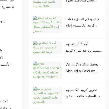
ثنائي سياناميد: نظرة
داخلية على سلسلة
عمليات NCN
كيف يدعم اتساق دفعات
سوف
كربيد الكالسيوم إنتاج
الأسيتيلين بشكل مستقر
أهم 3 أسئلة تهم
يت
المشترين عند شراء كربيد
الكالسيوم
ال
الأسمدة
What Certifications
Should a Calcium
Carbide Supplier
Provide?
تخزين كربيد الكالسيوم
بعد التسليم: قائمة التحقق
تعد ص
الخاصة بالمشتري