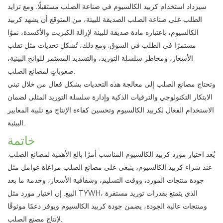
سيزداد استخدام كربيد الكالسيوم في صناعة الصلب مستقبلًا. ومع تزايد
الطلب على صناعة الصلب الصديقة للبيئة، من المتوقع أن يشهد كربيد
الكالسيوم، باعتباره مادة صديقة للبيئة لإزالة الكبريت والأكسدة، نموًا
مستمرًا في الطلب في السوق. ومع ذلك، تُشكل تحديات مثل تقلب
الأسعار، ومخاطر سلسلة التوريد، والتشديد المستمر للوائح البيئية،
صعوباتٍ لمصانع الصلب.
وتحتاج مصانع الصلب إلى معالجة هذه التحديات بشكل فعال من خلال تبني
الابتكار التكنولوجي والترقيات الذكية وإدارة سلسلة التوريد المثلى لضمان
الاستخدام الفعال لكربيد الكالسيوم وتحسين كفاءة الإنتاج مع تلبية المعايير
البيئية.
خاتمة
يُعد اختيار مورد كربيد الكالسيوم المناسب أمرًا بالغ الأهمية لمصانع الصلب.
عند شراء كربيد الكالسيوم، ينبغي على مصانع الصلب مراعاة عوامل مثل
جودة منتجات المورد، ووقت التسليم، وشفافية الأسعار، وخدمة ما بعد
البيع. إن اختيار مورد مثل TYWH، الذي يتمتع بقدرات توريد مستقرة
ومنتجات عالية الجودة، يضمن جودة كربيد الكالسيوم ويوفر دعمًا موثوقًا
لإنتاج مصنع الصلب.