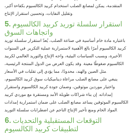
المتقدمة، يمكن لمصانع الصلب استخدام كربيد الكالسيوم بكفاءة أكبر،
وتقليل النفايات، وتحسين استقرار الإنتاج.
5. استقرار سلسلة توريد كربيد الكالسيوم
واتجاهات السوق
باعتباره مادة خام أساسية في صناعة الصلب، يُعدّ استقرار سلسلة توريد
كربيد الكالسيوم أمرًا بالغ الأهمية لاستمرارية عملية التكرير. في السنوات
الأخيرة، وبسبب السياسات البيئية، واجه الإنتاج والتوريد العالمي لكربيد
الكالسيوم ضغوطًا معينة. وقد يكون العرض من الدول المنتجة الرئيسية،
مثل الصين والهند، محدودًا، مما يؤدي إلى تقلبات في الأسعار.
ينبغي على مصانع الصلب مراعاة ديناميكيات سوق كربيد الكالسيوم،
واختيار موردين موثوقين، وضمان جودة كربيد الكالسيوم واستقرار
إمداداته. إن بناء شراكات طويلة الأمد ومستقرة مع موردي كربيد
الكالسيوم الموثوقين يساعد مصانع الصلب على ضمان استمرارية إمدادات
المواد الخام ومنع تأخير الإنتاج الناجم عن اضطرابات سلسلة التوريد.
6. التوقعات المستقبلية والتحديات
لتطبيقات كربيد الكالسيوم