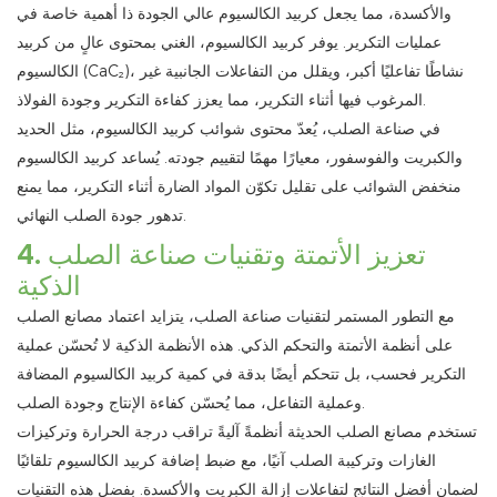
والأكسدة، مما يجعل كربيد الكالسيوم عالي الجودة ذا أهمية خاصة في
عمليات التكرير. يوفر كربيد الكالسيوم، الغني بمحتوى عالٍ من كربيد
الكالسيوم (CaC₂)، نشاطًا تفاعليًا أكبر، ويقلل من التفاعلات الجانبية غير
المرغوب فيها أثناء التكرير، مما يعزز كفاءة التكرير وجودة الفولاذ.
في صناعة الصلب، يُعدّ محتوى شوائب كربيد الكالسيوم، مثل الحديد
والكبريت والفوسفور، معيارًا مهمًا لتقييم جودته. يُساعد كربيد الكالسيوم
منخفض الشوائب على تقليل تكوّن المواد الضارة أثناء التكرير، مما يمنع
تدهور جودة الصلب النهائي.
4. تعزيز الأتمتة وتقنيات صناعة الصلب
الذكية
مع التطور المستمر لتقنيات صناعة الصلب، يتزايد اعتماد مصانع الصلب
على أنظمة الأتمتة والتحكم الذكي. هذه الأنظمة الذكية لا تُحسّن عملية
التكرير فحسب، بل تتحكم أيضًا بدقة في كمية كربيد الكالسيوم المضافة
وعملية التفاعل، مما يُحسّن كفاءة الإنتاج وجودة الصلب.
تستخدم مصانع الصلب الحديثة أنظمةً آليةً تراقب درجة الحرارة وتركيزات
الغازات وتركيبة الصلب آنيًا، مع ضبط إضافة كربيد الكالسيوم تلقائيًا
لضمان أفضل النتائج لتفاعلات إزالة الكبريت والأكسدة. بفضل هذه التقنيات