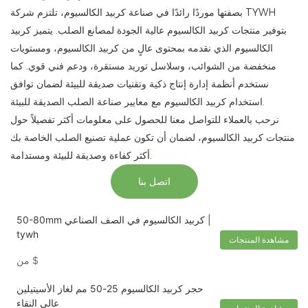
بصفتها موردًا رائدًا في صناعة كربيد الكالسيوم، تلتزم شركة TYWH
بتوفير منتجات كربيد الكالسيوم عالية الجودة لمصانع الصلب. يتميز كربيد
الكالسيوم الذي نقدمه بمحتوى عالٍ من كربيد الكالسيوم، ومستويات
منخفضة من الشوائب، وسلاسل توريد مستقرة، ودعم فني قوي. كما
نستخدم أنظمة إدارة إنتاج ذكية وتقنيات صديقة للبيئة لضمان توافق
استخدام كربيد الكالسيوم مع معايير صناعة الصلب الصديقة للبيئة.
نرحب بالعملاء للتواصل معنا للحصول على معلومات أكثر تفصيلاً حول
منتجات كربيد الكالسيوم، لضمان أن تكون عملية تصنيع الصلب الخاصة بك
أكثر كفاءة وصديقة للبيئة ومستدامة.
اتصل بنا
50-80mm كربيد الكالسيوم في الصف الصناعي |
tywh
مشاهدة المنتجات
$
من
حجر كربيد الكالسيوم 25-50 مم لغاز الأسيتيلين
عالي النقاء