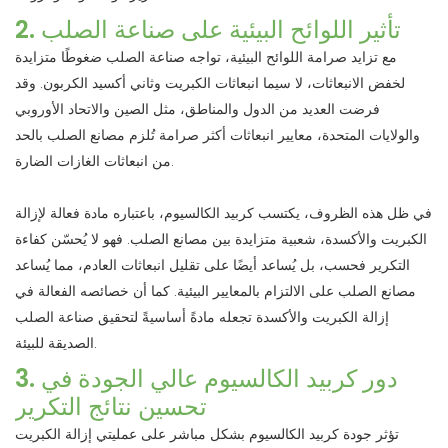
2. تأثير اللوائح البيئية على صناعة الصلب
مع تزايد صرامة اللوائح البيئية، تواجه صناعة الصلب ضغوطًا متزايدة
لخفض الانبعاثات، لا سيما انبعاثات الكبريت وثاني أكسيد الكربون. وقد
فرضت العديد من الدول والمناطق، مثل الصين والاتحاد الأوروبي
والولايات المتحدة، معايير انبعاثات أكثر صرامة تُلزم مصانع الصلب بالحد
من انبعاثات الغازات الضارة.
في ظل هذه الظروف، يكتسب كربيد الكالسيوم، باعتباره مادة فعالة لإزالة
الكبريت والأكسدة، شعبية متزايدة بين مصانع الصلب. فهو لا يُحسّن كفاءة
التكرير فحسب، بل يُساعد أيضًا على تقليل انبعاثات العادم، مما يُساعد
مصانع الصلب على الالتزام بالمعايير البيئية. كما أن خصائصه الفعالة في
إزالة الكبريت والأكسدة تجعله مادةً أساسيةً لتحقيق صناعة الصلب
الصديقة للبيئة.
3. دور كربيد الكالسيوم عالي الجودة في
تحسين نتائج التكرير
تؤثر جودة كربيد الكالسيوم بشكل مباشر على عمليتي إزالة الكبريت