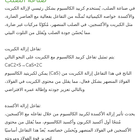
في صناعة الصلب، يُستخدم كربيد الكالسيوم بشكل رئيسي لإزالة الكبريت
والأكسدة. خواصه الكيميائية تُمكّنه من التفاعل بفعالية مع العناصر الضارة،
مثل الكبريت والأكسجين، في الصلب المنصهر، مُكوّنًا مركبات غير ضارة،
مما يُحسّن جودة الصلب ويُقلل من التلوث البيئي.
تفاعل إزالة الكبريت:
يتم تمثيل تفاعل كربيد الكالسيوم مع الكبريت على النحو التالي:
CaC2+S→CaS+2C
يمكن لكبريتيد الكالسيوم (CaS) الناتج في هذا التفاعل إزالة الكبريت من
الفولاذ المنصهر بشكل فعال، مما يقلل من محتوى الكبريت في الفولاذ،
وبالتالي تعزيز جودته وإطالة عمره الافتراضي.
تفاعل إزالة الأكسدة:
يحدث تأثير إزالة الأكسدة لكربيد الكالسيوم من خلال تفاعله مع الأكسجين،
مُنتجًا أول أكسيد الكربون وأكسيد الكالسيوم، مما يُقلل من محتوى
الأكسجين في الفولاذ المنصهر ويُحسّن خصائصه. يُعدّ هذا التفاعل أساسيًا
لتعزيز قوة الفولاذ ومرونته.