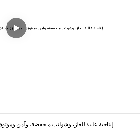
كربيد الكالسيوم TYWH: إنتاجية عالية للغاز، وشوائب منخفضة، وآم