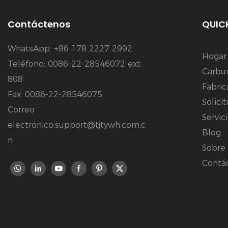
Contáctenos
QUICK
WhatsApp: +86 178 2227 2992
Hogar
Teléfono: 0086-22-28546072 ext.
Carbur
808
Fabric
Fax: 0086-22-28546075
Solici
Correo
Servic
electrónico:support@tjtywh.com.c
Blog
n
Sobre
Contá