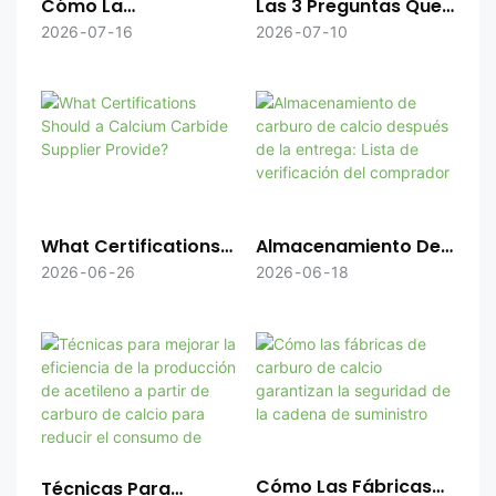
Las 3 Preguntas Que
Cómo La
Más Preocupan A Los
Consistencia Del Lote
2026
07
10
2026
07
16
Compradores Al
De Carburo De Calcio
Adquirir Carburo De
Favorece Una
Calcio
Producción Estable
De Acetileno.
What Certifications
Almacenamiento De
Should A Calcium
Carburo De Calcio
2026
06
26
2026
06
18
Carbide Supplier
Después De La
Provide?
Entrega: Lista De
Verificación Del
Comprador
Cómo Las Fábricas
Técnicas Para