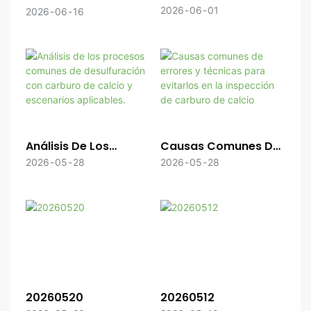
De Carburo De Calcio
Mejorar La Eficiencia
2026
06
01
2026
06
16
Garantizan La
De La Producción De
Seguridad De La
Acetileno A Partir De
Cadena De
Carburo De Calcio
Suministro
Para Reducir El
Consumo De Energía.
Análisis De Los
Causas Comunes De
Procesos Comunes
Errores Y Técnicas
2026
05
28
2026
05
28
De Desulfuración Con
Para Evitarlos En La
Carburo De Calcio Y
Inspección De
Escenarios
Carburo De Calcio
Aplicables.
20260520
20260512