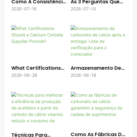
As 3 Perguntas Que
Como A Consistência
Os Compradores
Do Lote De
2026
07
10
2026
07
16
Mais Se Preocupam
Carboneto De Cálcio
Ao Comprar
Contribui Para A
Carboneto De Cálcio.
Produção Estável De
Acetileno
What Certifications
Armazenamento De
Should A Calcium
Carboneto De Cálcio
2026
06
26
2026
06
18
Carbide Supplier
Após A Entrega: Lista
Provide?
De Verificação Para
O Comprador
Como As Fábricas De
Técnicas Para