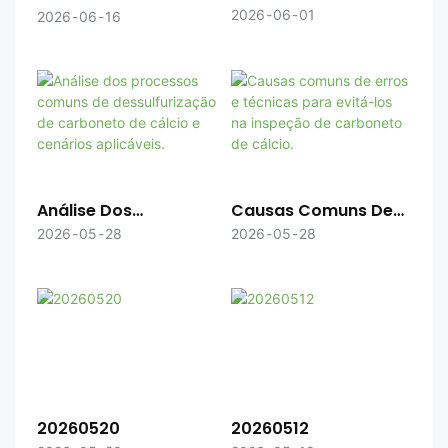
Carboneto De Cálcio
Melhorar A Eficiência
2026
06
01
2026
06
16
Garantem A
Da Produção De
Segurança Da
Acetileno A Partir De
Cadeia De
Carbeto De Cálcio
Suprimentos
Visando Reduzir O
Consumo De Energia.
Análise Dos
Causas Comuns De
Processos Comuns
Erros E Técnicas Para
2026
05
28
2026
05
28
De Dessulfurização
Evitá-Los Na
De Carboneto De
Inspeção De
Cálcio E Cenários
Carboneto De Cálcio.
Aplicáveis.
20260520
20260512