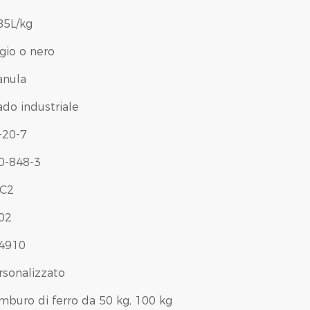
85L/kg
igio o nero
anula
ado industriale
-20-7
0-848-3
C2
02
4910
rsonalizzato
mburo di ferro da 50 kg, 100 kg