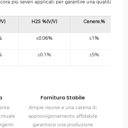
ra più severi applicati per garantire una qualità
/V)
H2S %(V/V)
Cenere,%
%
≤0.06%
≤1%
%
≤0.1%
≤5%
a
Fornitura Stabile
iente
Ampie risorse e una catena di
untuale
approvvigionamento affidabile
rgenti.
garantisce una produzione