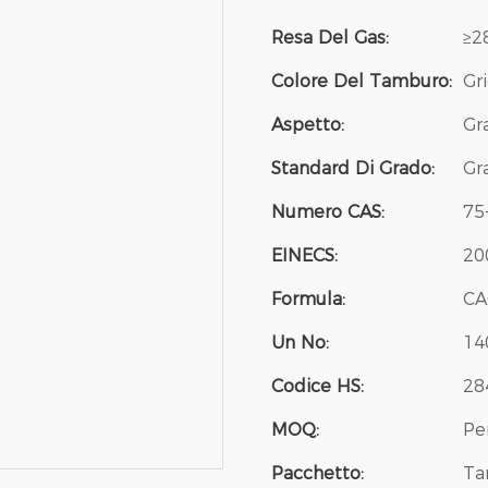
Resa Del Gas:
≥2
Colore Del Tamburo:
Gr
Aspetto:
Gr
Standard Di Grado:
Gr
Numero CAS:
75
EINECS:
20
Formula:
CA
Un No:
14
Codice HS:
28
MOQ:
Pe
Pacchetto:
Ta