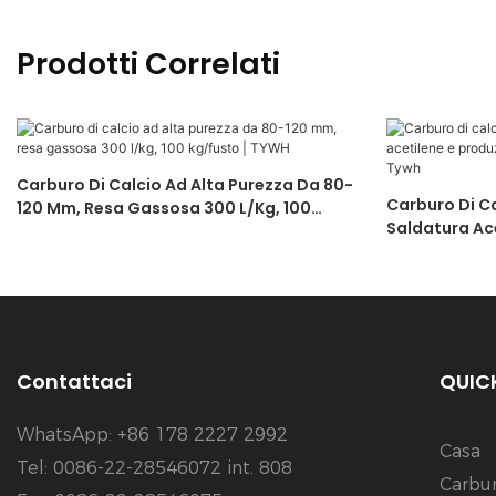
Prodotti Correlati
Carburo Di Calcio Ad Alta Purezza Da 80-
Carburo Di C
120 Mm, Resa Gassosa 300 L/kg, 100
Saldatura Ace
Kg/fusto | TYWH
Di Taglio 50
Contattaci
QUICK
WhatsApp: +86 178 2227 2992
Casa
Tel: 0086-22-28546072 int. 808
Carbur