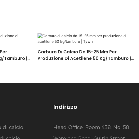
Per
Carburo Di Calcio Da 15-25 Mm Per
Kg/tamburo |
Produzione Di Acetilene 50 Kg/tamburo |
Tywh
Indirizzo
di calcio
Head Office: Room 438, No. 58
i calcio
Wanxiang Road, Gultin Street,