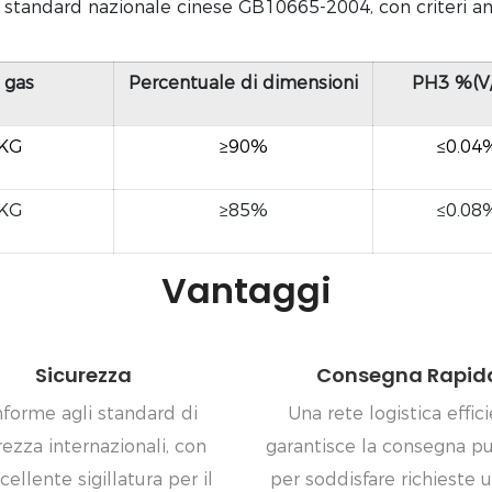
tandard nazionale cinese GB10665-2004, con criteri anco
 gas
Percentuale di dimensioni
PH3 %(V
/KG
≥90%
≤0.04
/KG
≥85%
≤0.08
Vantaggi
Sicurezza
Consegna Rapid
forme agli standard di
Una rete logistica effic
rezza internazionali, con
garantisce la consegna p
cellente sigillatura per il
per soddisfare richieste u