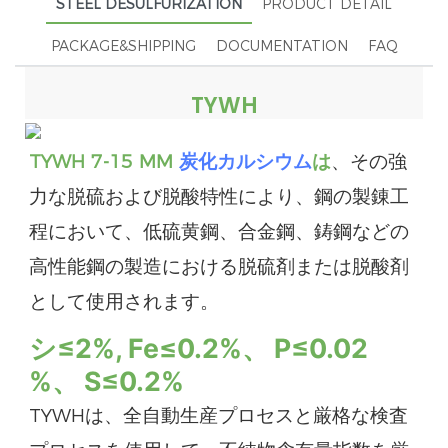
STEEL DESULFURIZATION
PRODUCT DETAIL
PACKAGE&SHIPPING
DOCUMENTATION
FAQ
TYWH
TYWH 7-15 MM
炭化カルシウム
は
、その強
力な脱硫および脱酸特性により、鋼の製錬工
程において、低硫黄鋼、合金鋼、鋳鋼などの
高性能鋼の製造における脱硫剤または脱酸剤
として使用されます。
シ
≤2%,
Fe≤0.2%、
P≤0.02
%、
S
≤0.2%
TYWHは、全自動生産プロセスと厳格な検査