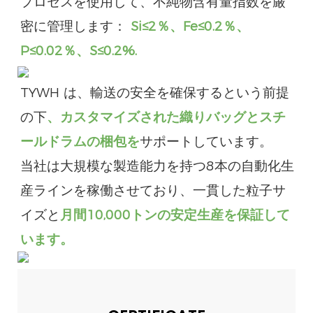
プロセスを使用して、不純物含有量指数を厳
密に管理します：
Si≤2％、Fe≤0.2％、
P≤0.02％、S
≤0.2%.
TYWH は、輸送の安全を確保するという前提
の下
、カスタマイズされた織りバッグとスチ
ールドラムの梱包を
サポートしています。
当社は大規模な製造能力を持つ8本の自動化生
産ラインを稼働させており、一貫した粒子サ
イズと
月間10,000トンの安定生産を保証して
います。