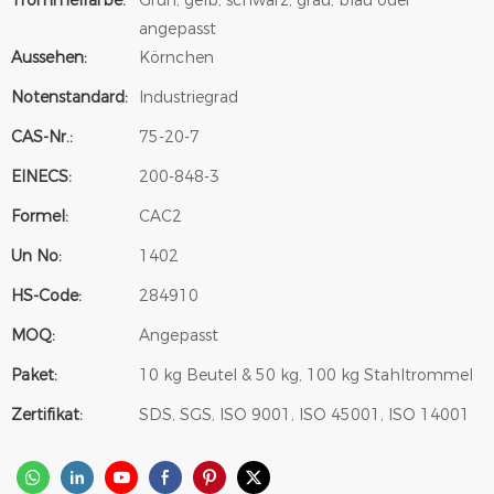
Trommelfarbe:
Grün, gelb, schwarz, grau, blau oder
angepasst
Aussehen:
Körnchen
Notenstandard:
Industriegrad
CAS-Nr.:
75-20-7
EINECS:
200-848-3
Formel:
CAC2
Un No:
1402
HS-Code:
284910
MOQ:
Angepasst
Paket:
10 kg Beutel & 50 kg, 100 kg Stahltrommel
Zertifikat:
SDS, SGS, ISO 9001, ISO 45001, ISO 14001