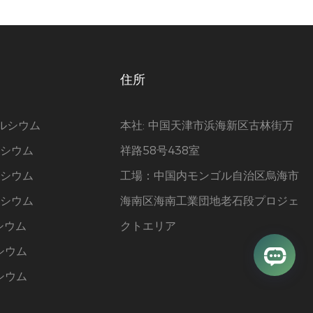
住所
カルシウム
本社: 中国天津市浜海新区古林街万
ルシウム
祥路58号438室
ルシウム
工場：中国内モンゴル自治区烏海市
ルシウム
海南区海南工業団地老石段プロジェ
シウム
クトエリア
シウム
シウム