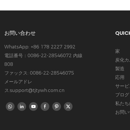
お問い合わせ
QUICK
WhatsApp: +86 178 2227 2992
家
電話番号：0086-22-28546072 内線
炭化カ
808
製造
ファックス: 0086-22-28546075
応用
メールアドレ
サービ
ス:support@tjtywh.com.cn
ブログ
私たち
お問い