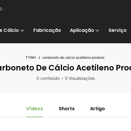
io
.
e Cálcio
Fabricação
Aplicação
Serviço
TYWH
carboneto de cálcio acetileno produto
rboneto De Cálcio Acetileno Pro
0 conteúdo
0 Visualizações
Vídeos
Shorts
Artigo