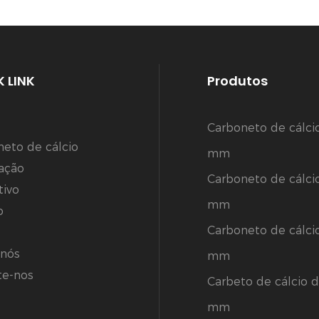
 LINK
Produtos
Carboneto de cálci
neto de cálcio
mm
cação
Carboneto de cálci
tivo
mm
o
Carboneto de cálci
 nós
mm
te-nos
Carbeto de cálcio d
mm