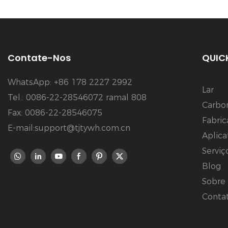
Contate-Nos
QUICK
WhatsApp: +86 178 2227 2992
Lar
Tel.: 0086-22-28546072 ramal 808
Carbo
Fax: 0086-22-28546075
Fabri
E-mail:support@tjtywh.com.cn
Aplica
Serviç
Blog
Sobre
Conta