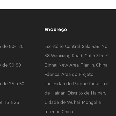
Endereço
o de 80-120
Escritório Central: Sala 438, No.
58 Wanxiang Road, Gulin Street,
o de 50-80
Binhai New Area, Tianjin, China
Fábrica: Área do Projeto
o de 25 a 50
Laoshidan do Parque Industrial
de Hainan, Distrito de Hainan,
e 15 a 25
Cidade de Wuhai, Mongólia
Interior, China