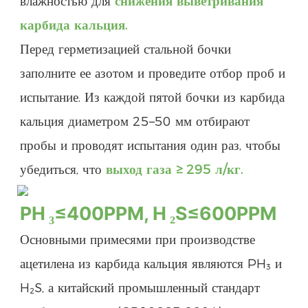
влажностью для
снижения выветривания
карбида кальция.
Перед герметизацией стальной бочки
заполните ее азотом и проведите отбор проб и
испытание. Из каждой пятой бочки из карбида
кальция диаметром 25–50 мм отбирают
пробы и проводят испытания один раз, чтобы
убедиться, что
выход газа ≥ 295 л/кг.
₃
₂
PH
≤400PPM, H
S≤600PPM
Основными примесями при производстве
ацетилена из карбида кальция являются PH₃ и
H₂S, а китайский промышленный стандарт