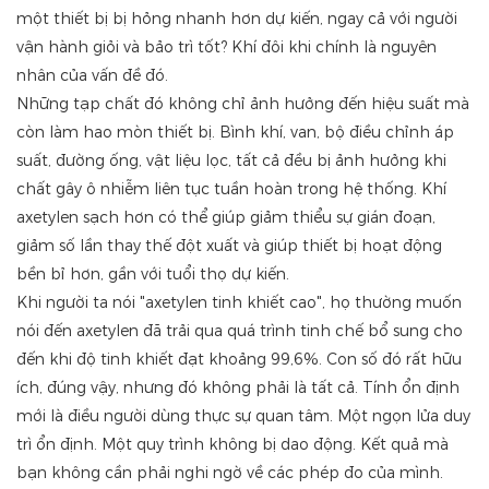
một thiết bị bị hỏng nhanh hơn dự kiến, ngay cả với người
vận hành giỏi và bảo trì tốt? Khí đôi khi chính là nguyên
nhân của vấn đề đó.
Những tạp chất đó không chỉ ảnh hưởng đến hiệu suất mà
còn làm hao mòn thiết bị. Bình khí, van, bộ điều chỉnh áp
suất, đường ống, vật liệu lọc, tất cả đều bị ảnh hưởng khi
chất gây ô nhiễm liên tục tuần hoàn trong hệ thống. Khí
axetylen sạch hơn có thể giúp giảm thiểu sự gián đoạn,
giảm số lần thay thế đột xuất và giúp thiết bị hoạt động
bền bỉ hơn, gần với tuổi thọ dự kiến.
Khi người ta nói "axetylen tinh khiết cao", họ thường muốn
nói đến axetylen đã trải qua quá trình tinh chế bổ sung cho
đến khi độ tinh khiết đạt khoảng 99,6%. Con số đó rất hữu
ích, đúng vậy, nhưng đó không phải là tất cả. Tính ổn định
mới là điều người dùng thực sự quan tâm. Một ngọn lửa duy
trì ổn định. Một quy trình không bị dao động. Kết quả mà
bạn không cần phải nghi ngờ về các phép đo của mình.