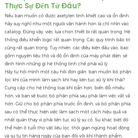
Thực Sự Đến Từ Đâu?
Nếu bạn muốn có được axetylen tinh khiết cao và ổn định,
hãy suy nghĩ như một người vận hành hơn là chỉ nhìn vào
catalog. Đúng vậy, việc lựa chọn thiết bị rất quan trọng. Hệ
thống điều khiển logic rất quan trọng. Các quy trình bảo trì
cũng rất quan trọng. Tuy nhiên, các điều kiện đầu vào, bao
gồm nguyên liệu thô và độ ổn định của máy phát điện, sẽ
định hình những gì hệ thống tinh chế phải xử lý.
Hãy tự hỏi mình một câu hỏi đơn giản: bạn muốn bộ phận
lọc khí của mình làm sạch khí hay liên tục xử lý khí thải?
Cung cấp cho hệ thống loại khí bẩn hơn, biến đổi nhiều
hơn, và bạn sẽ buộc bộ phận phía sau phải làm việc vất vả
hơn. Giữ cho bộ phận phía trước ổn định, và bộ phận phía
sau có thể thực hiện việc làm sạch một cách hiệu quả và
nhất quán thay vì phải liên tục xử lý sự cố. Sự khác biệt đó
thể hiện ở tuổi thọ vật liệu lọc, thời gian ngừng hoạt động
và sự tự tin hàng ngày của bạn đối với khí thành phẩm.