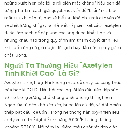
ngừng xuất hiện các lỗi lạ rồi biến mất không? Nếu bạn đã
từng phải tìm cách giải quyết một vấn đề "bí ẩn" mà biến
mất sau khi bảo trì, bạn sẽ hiểu sự khó chịu mà các vấn đề
về chất lượng khí gây ra. Bài viết này xem xét cách axetylen
được làm sạch để đáp ứng các ứng dụng khắt khe, và
những khâu nào trong quy trình âm thầm quyết định liệu
khí cuối cùng có giữ được độ sạch hay dần dần bị suy giảm
chất lượng.
Người Ta Thường Hiểu "axetylen
Tinh Khiết Cao" Là Gì?
Axetylen là một loại khí không màu, dễ cháy, có công thức
hóa học là C2H2. Hầu hết mọi người lần đầu tiên tiếp xúc
với nó trong xưởng chứ không phải phòng thí nghiệm.
Ngọn lửa từ đèn khò xèo xèo, bùng lên dữ dội, và đột nhiên
thép bắt đầu "dễ uốn". Trong hệ thống hàn oxy-nhiên liệu,
axetylen có thể đạt đến khoảng 6.000°F, tương đương
khoảng 3.316°C. Nói tóm lại, điểm mấu chốt rất đơn giản: