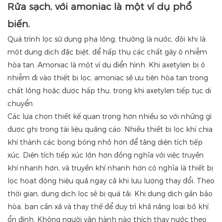
Rửa sạch, với amoniac là một ví dụ phổ
biến.
Quá trình lọc sử dụng pha lỏng, thường là nước, đôi khi là
một dung dịch đặc biệt, để hấp thụ các chất gây ô nhiễm
hòa tan. Amoniac là một ví dụ điển hình. Khi axetylen bị ô
nhiễm đi vào thiết bị lọc, amoniac sẽ ưu tiên hòa tan trong
chất lỏng hoặc được hấp thụ, trong khi axetylen tiếp tục di
chuyển.
Các lựa chọn thiết kế quan trọng hơn nhiều so với những gì
được ghi trong tài liệu quảng cáo. Nhiều thiết bị lọc khí chia
khí thành các bong bóng nhỏ hơn để tăng diện tích tiếp
xúc. Diện tích tiếp xúc lớn hơn đồng nghĩa với việc truyền
khí nhanh hơn, và truyền khí nhanh hơn có nghĩa là thiết bị
lọc hoạt động hiệu quả ngay cả khi lưu lượng thay đổi. Theo
thời gian, dung dịch lọc sẽ bị quá tải. Khi dung dịch gần bão
hòa, bạn cần xả và thay thế để duy trì khả năng loại bỏ khí
ổn định. Không người vận hành nào thích thay nước theo