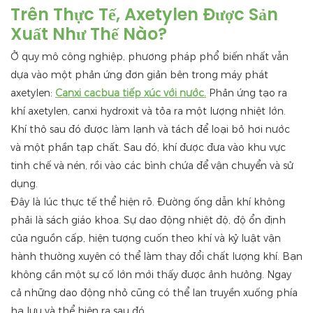
Trên Thực Tế, Axetylen Được Sản
Xuất Như Thế Nào?
Ở quy mô công nghiệp, phương pháp phổ biến nhất vẫn
dựa vào một phản ứng đơn giản bên trong máy phát
axetylen:
Canxi cacbua tiếp xúc với nước.
Phản ứng tạo ra
khí axetylen, canxi hydroxit và tỏa ra một lượng nhiệt lớn.
Khí thô sau đó được làm lạnh và tách để loại bỏ hơi nước
và một phần tạp chất. Sau đó, khí được đưa vào khu vực
tinh chế và nén, rồi vào các bình chứa để vận chuyển và sử
dụng.
Đây là lúc thực tế thể hiện rõ. Đường ống dẫn khí không
phải là sách giáo khoa. Sự dao động nhiệt độ, độ ổn định
của nguồn cấp, hiện tượng cuốn theo khí và kỷ luật vận
hành thường xuyên có thể làm thay đổi chất lượng khí. Bạn
không cần một sự cố lớn mới thấy được ảnh hưởng. Ngay
cả những dao động nhỏ cũng có thể lan truyền xuống phía
hạ lưu và thể hiện ra sau đó.