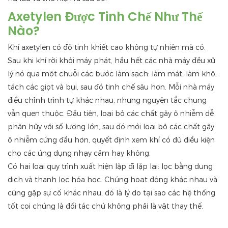
Axetylen Được Tinh Chế Như Thế
Nào?
Khí axetylen có độ tinh khiết cao không tự nhiên mà có.
Sau khi khí rời khỏi máy phát, hầu hết các nhà máy đều xử
lý nó qua một chuỗi các bước làm sạch: làm mát, làm khô,
tách các giọt và bụi, sau đó tinh chế sâu hơn. Mỗi nhà máy
điều chỉnh trình tự khác nhau, nhưng nguyên tắc chung
vẫn quen thuộc. Đầu tiên, loại bỏ các chất gây ô nhiễm dễ
phân hủy với số lượng lớn, sau đó mới loại bỏ các chất gây
ô nhiễm cứng đầu hơn, quyết định xem khí có đủ điều kiện
cho các ứng dụng nhạy cảm hay không.
Có hai loại quy trình xuất hiện lặp đi lặp lại: lọc bằng dung
dịch và thanh lọc hóa học. Chúng hoạt động khác nhau và
cũng gặp sự cố khác nhau, đó là lý do tại sao các hệ thống
tốt coi chúng là đối tác chứ không phải là vật thay thế.