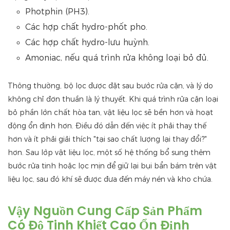
Photphin (PH3).
Các hợp chất hydro-phốt pho.
Các hợp chất hydro-lưu huỳnh.
Amoniac, nếu quá trình rửa không loại bỏ đủ.
Thông thường, bộ lọc được đặt sau bước rửa cặn, và lý do
không chỉ đơn thuần là lý thuyết. Khi quá trình rửa cặn loại
bỏ phần lớn chất hòa tan, vật liệu lọc sẽ bền hơn và hoạt
động ổn định hơn. Điều đó dẫn đến việc ít phải thay thế
hơn và ít phải giải thích "tại sao chất lượng lại thay đổi?"
hơn. Sau lớp vật liệu lọc, một số hệ thống bổ sung thêm
bước rửa tinh hoặc lọc mịn để giữ lại bụi bẩn bám trên vật
liệu lọc, sau đó khí sẽ được đưa đến máy nén và kho chứa.
Vậy Nguồn Cung Cấp Sản Phẩm
Có Độ Tinh Khiết Cao Ổn Định