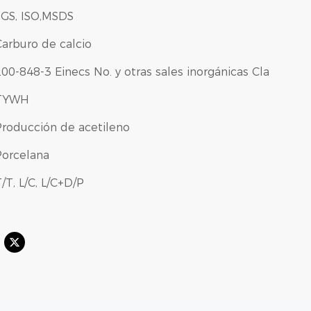
SGS, ISO,MSDS
Carburo de calcio
00-848-3 Einecs No. y otras sales inorgánicas Cla
TYWH
Producción de acetileno
Porcelana
/T, L/C, L/C+D/P