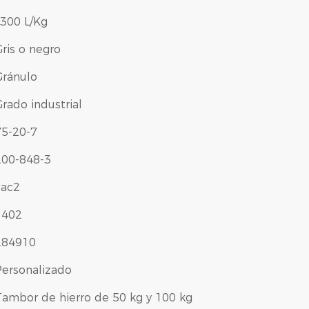
≥300 L/Kg
ris o negro
Gránulo
rado industrial
75-20-7
200-848-3
cac2
1402
284910
Personalizado
Tambor de hierro de 50 kg y 100 kg