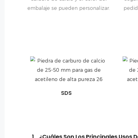
embalaje se pueden personalizar.
pedid
SDS
1
¿Cuáles Son Los Principales Usos D