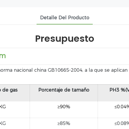
Detalle Del Producto
Presupuesto
mm
orma nacional china GB10665-2004, a la que se aplican c
 de gas
Porcentaje de tamaño
PH3 %(V
/KG
≥90%
≤0.04
/KG
≥85%
≤0.08