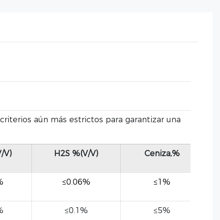
riterios aún más estrictos para garantizar una
/V)
H2S %(V/V)
Ceniza,%
%
≤0.06%
≤1%
%
≤0.1%
≤5%