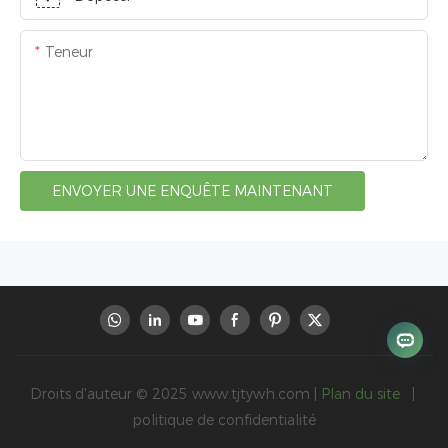
Teneur
ENVOYER UNE ENQUÊTE MAINTENANT
Droits d'auteur © 2025
www.tjtywh.com
|
Plan du site
|
politique de confidentialité