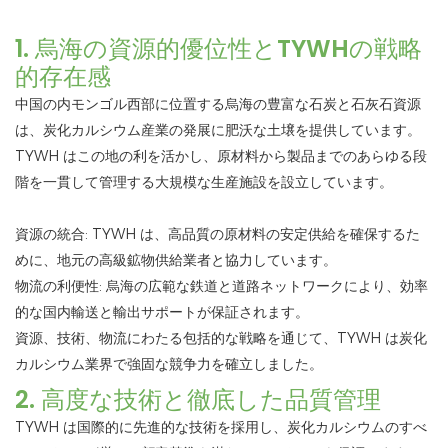
1. 烏海の資源的優位性とTYWHの戦略
的存在感
中国の内モンゴル西部に位置する烏海の豊富な石炭と石灰石資源
は、炭化カルシウム産業の発展に肥沃な土壌を提供しています。
TYWH はこの地の利を活かし、原材料から製品までのあらゆる段
階を一貫して管理する大規模な生産施設を設立しています。
資源の統合: TYWH は、高品質の原材料の安定供給を確保するた
めに、地元の高級鉱物供給業者と協力しています。
物流の利便性: 烏海の広範な鉄道と道路ネットワークにより、効率
的な国内輸送と輸出サポートが保証されます。
資源、技術、物流にわたる包括的な戦略を通じて、TYWH は炭化
カルシウム業界で強固な競争力を確立しました。
2. 高度な技術と徹底した品質管理
TYWH は国際的に先進的な技術を採用し、炭化カルシウムのすべ