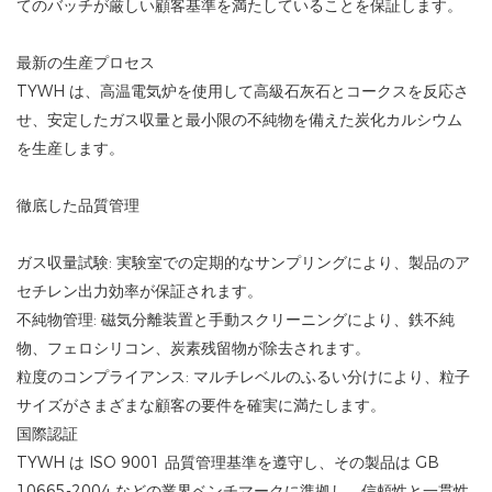
てのバッチが厳しい顧客基準を満たしていることを保証します。
最新の生産プロセス
TYWH は、高温電気炉を使用して高級石灰石とコークスを反応さ
せ、安定したガス収量と最小限の不純物を備えた炭化カルシウム
を生産します。
徹底した品質管理
ガス収量試験: 実験室での定期的なサンプリングにより、製品のア
セチレン出力効率が保証されます。
不純物管理: 磁気分離装置と手動スクリーニングにより、鉄不純
物、フェロシリコン、炭素残留物が除去されます。
粒度のコンプライアンス: マルチレベルのふるい分けにより、粒子
サイズがさまざまな顧客の要件を確実に満たします。
国際認証
TYWH は ISO 9001 品質管理基準を遵守し、その製品は GB
10665-2004 などの業界ベンチマークに準拠し、信頼性と一貫性