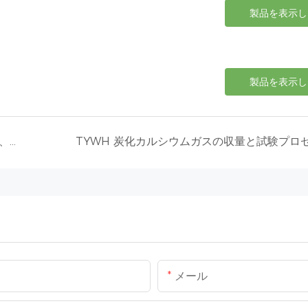
製品を表示し
製品を表示し
TYWH の物流および輸送サービス: 信頼性、安全性、効率的なソリューション
TYWH 炭化カルシウムガスの収量と試験プロ
メール