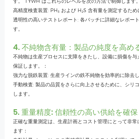
す。 TYWH はこれらのレベルを次の方法で制御します
高精度検査装置: PH₃ および H₂S 含有量を測定す
透明性の高いテストレポート: 各バッチに詳細なレポー
す。
4. 不純物含有量：製品の純度を高め
不純物は生産プロセスに支障をきたし、設備に損傷を与え
保証します。：
強力な脱鉄装置: 生産ラインの鉄不純物を効率的に除去
手動検査: 製品の品質をさらに向上させるために、シリ
します。
5. 重量精度: 信頼性の高い供給を確保
正確な重量測定は、生産計画とコスト管理にとって非常に
ます：