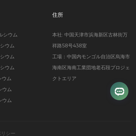
住所
カルシウム
本社: 中国天津市浜海新区古林街万
ルシウム
祥路58号438室
ルシウム
工場：中国内モンゴル自治区烏海市
ルシウム
海南区海南工業団地老石段プロジェ
シウム
クトエリア
シウム
シウム
ポリシー