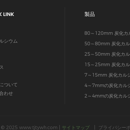
 LINK
製品
80～120mm 炭化
ルシウム
50～80mm 炭化カ
25～50mm 炭化カ
15～25mm 炭化カ
ス
7～15mm 炭化カル
について
4～7mmの炭化カル
合わせ
2～4mmの炭化カル
© 2025
www.tjtywh.com
|
サイトマップ
|
プライバシー