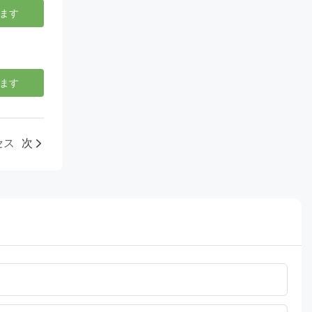
ます
ます
セス
次