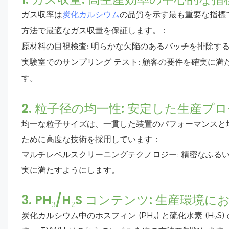
ガス収率は
炭化カルシウム
の品質を示す最も重要な指標で
方法で最適なガス収量を保証します。：
原材料の目視検査: 明らかな欠陥のあるバッチを排除す
実験室でのサンプリング テスト: 顧客の要件を確実に
す。
2. 粒子径の均一性: 安定した生産プ
均一な粒子サイズは、一貫した装置のパフォーマンスと均
ために高度な技術を採用しています：
マルチレベルスクリーニングテクノロジー: 精密なふる
実に満たすようにします。
3. PH₃/H₂S コンテンツ: 生産環
炭化カルシウム中のホスフィン (PH₃) と硫化水素 (