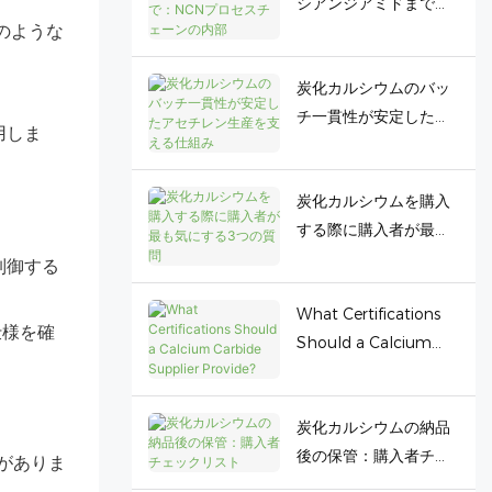
シアンジアミドまで：
NCNプロセスチェーン
のような
の内部
炭化カルシウムのバッ
チ一貫性が安定したア
用しま
セチレン生産を支える
仕組み
炭化カルシウムを購入
する際に購入者が最も
気にする3つの質問
制御する
What Certifications
仕様を確
Should a Calcium
Carbide Supplier
Provide?
炭化カルシウムの納品
後の保管：購入者チェ
性がありま
ックリスト