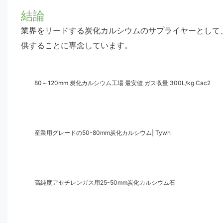
結論
業界をリードする炭化カルシウムのサプライヤーとして、
供することに専念しています。
80～120mm 炭化カルシウム工場 最安値 ガス収量 300L/kg Cac2
産業用グレードの50-80mm炭化カルシウム| Tywh
高純度アセチレンガス用25-50mm炭化カルシウム石