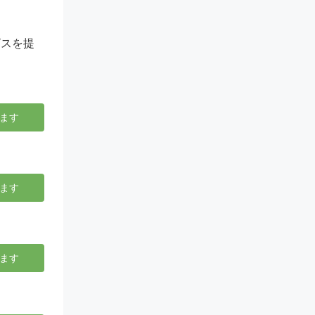
ビスを提
ます
ます
ます