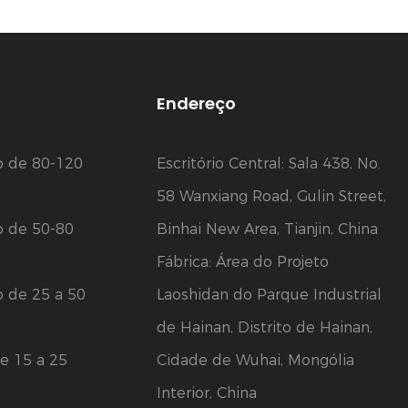
Endereço
o de 80-120
Escritório Central: Sala 438, No.
58 Wanxiang Road, Gulin Street,
o de 50-80
Binhai New Area, Tianjin, China
Fábrica: Área do Projeto
o de 25 a 50
Laoshidan do Parque Industrial
de Hainan, Distrito de Hainan,
e 15 a 25
Cidade de Wuhai, Mongólia
Interior, China