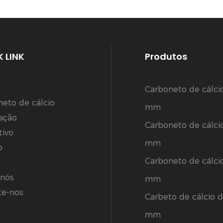
 LINK
Produtos
Carboneto de cálci
neto de cálcio
mm
cação
Carboneto de cálci
tivo
mm
o
Carboneto de cálci
 nós
mm
te-nos
Carbeto de cálcio d
mm