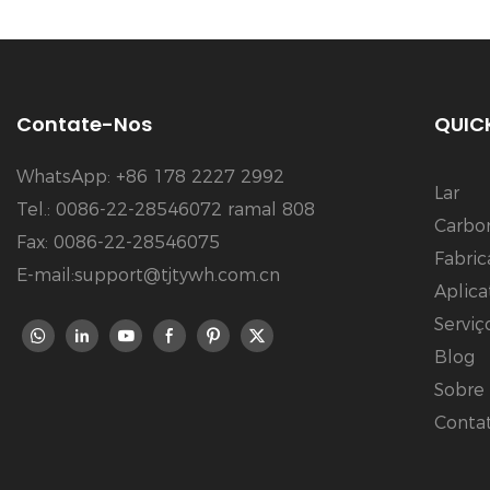
Contate-Nos
QUICK
WhatsApp: +86 178 2227 2992
Lar
Tel.: 0086-22-28546072 ramal 808
Carbo
Fax: 0086-22-28546075
Fabri
E-mail:support@tjtywh.com.cn
Aplica
Serviç
Blog
Sobre
Conta