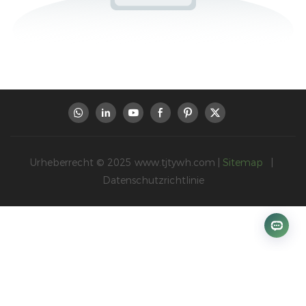
Urheberrecht © 2025
www.tjtywh.com
|
Sitemap
|
Datenschutzrichtlinie