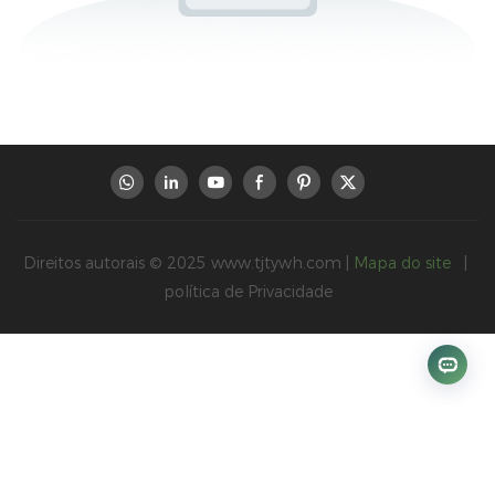
Direitos autorais © 2025
www.tjtywh.com
|
Mapa do site
|
política de Privacidade