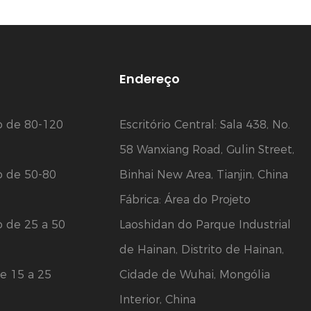
Endereço
o de 80-120
Escritório Central: Sala 438, No.
58 Wanxiang Road, Gulin Street,
o de 50-80
Binhai New Area, Tianjin, China
Fábrica: Área do Projeto
o de 25 a 50
Laoshidan do Parque Industrial
de Hainan, Distrito de Hainan,
e 15 a 25
Cidade de Wuhai, Mongólia
Interior, China