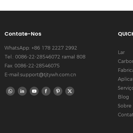
Contate-Nos
QUICK
WhatsApp: +86 178 2227 2992
Lar
Tel.: 0086-22-28546072 ramal 808
Carbo
Fax: 0086-22-28546075
Fabri
E-mail:support@tjtywh.com.cn
Aplica
Serviç
Blog
Sobre
Conta