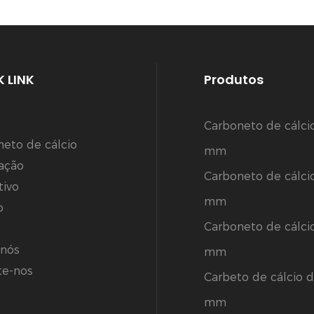
 LINK
Produtos
Carboneto de cálci
neto de cálcio
mm
cação
Carboneto de cálci
tivo
mm
o
Carboneto de cálci
 nós
mm
te-nos
Carbeto de cálcio d
mm