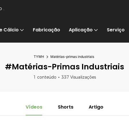
io
.
e Cálcio
Fabricação
Aplicação
Serviço
TYWH
Matérias-primas industriais
#Matérias-Primas Industriais
1 conteúdo
337 Visualizações
Vídeos
Shorts
Artigo