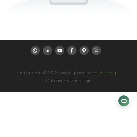
Urheberrecht © 2025
www.tjtywh.com
|
Sitemap
|
Datenschutzrichtlinie