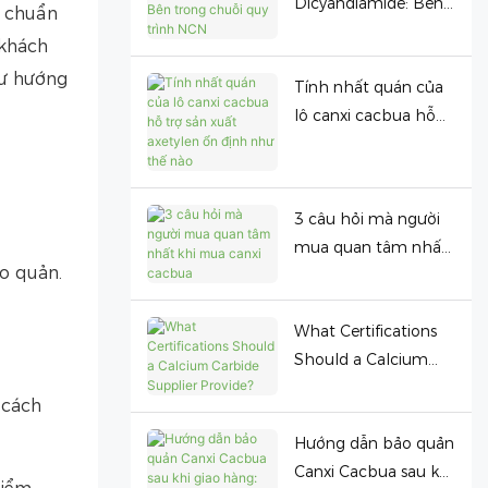
Dicyandiamide: Bên
u chuẩn
trong chuỗi quy trình
 khách
NCN
hư hướng
Tính nhất quán của
lô canxi cacbua hỗ
trợ sản xuất axetylen
ổn định như thế nào
3 câu hỏi mà người
mua quan tâm nhất
o quản.
khi mua canxi
cacbua
What Certifications
Should a Calcium
Carbide Supplier
 cách
Provide?
Hướng dẫn bảo quản
Canxi Cacbua sau khi