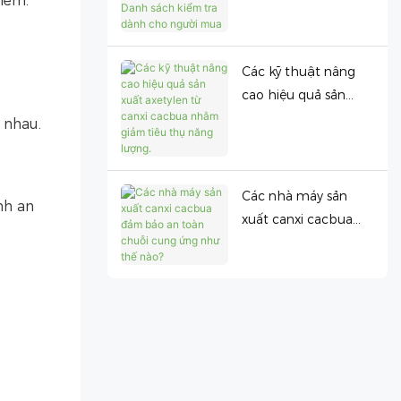
iểm.
giao hàng: Danh
sách kiểm tra dành
cho người mua
Các kỹ thuật nâng
cao hiệu quả sản
xuất axetylen từ
 nhau.
canxi cacbua nhằm
giảm tiêu thụ năng
lượng.
Các nhà máy sản
nh an
xuất canxi cacbua
đảm bảo an toàn
chuỗi cung ứng như
thế nào?