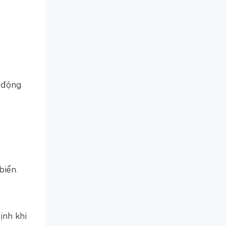
 động
biển.
ịnh khi