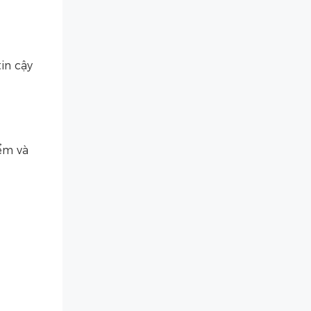
in cậy
ểm và