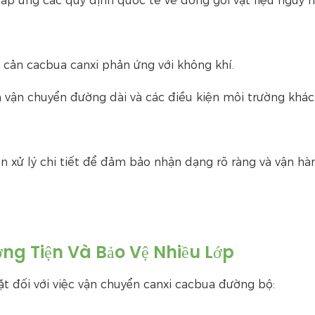
đáp ứng các quy định quốc tế về đóng gói vật liệu nguy h
 cản cacbua canxi phản ứng với không khí.
 vận chuyển đường dài và các điều kiện môi trường khác
xử lý chi tiết để đảm bảo nhận dạng rõ ràng và vận hà
ơng Tiện Và Bảo Vệ Nhiều Lớp
 đối với việc vận chuyển canxi cacbua đường bộ: