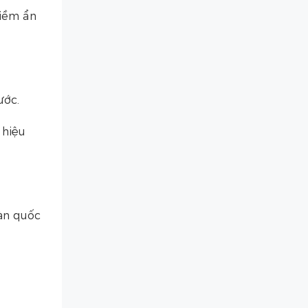
tiềm ẩn
ước.
 hiệu
àn quốc