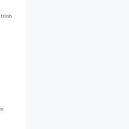
trình
n: