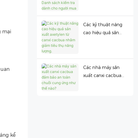
giao hàng: Danh
sách kiểm tra dành
cho người mua
Các kỹ thuật nâng
g mại
cao hiệu quả sản
xuất axetylen từ
canxi cacbua nhằm
giảm tiêu thụ năng
lượng.
Các nhà máy sản
quan
xuất canxi cacbua
đảm bảo an toàn
chuỗi cung ứng như
thế nào?
đáng kể