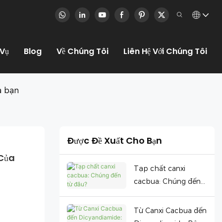
 Vụ
Blog
Về Chúng Tôi
Liên Hệ Với Chúng Tôi
a bạn
Được Đề Xuất Cho Bạn
Của 
Tạp chất canxi
cacbua: Chúng đến
từ đâu?
Từ Canxi Cacbua đến