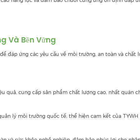
g cao năng lực và đảm bảo chuỗi cung ứng ổn định đáp 
ng Và Bền Vững
ể đáp ứng các yêu cầu về môi trường, an toàn và chất 
ệu quả, cung cấp sản phẩm chất lượng cao, nhất quán c
quản lý môi trường quốc tế, thể hiện cam kết của TYWH 
toàn và sức khỏe nghề nghiệp, đảm bảo phúc lợi cho nhân