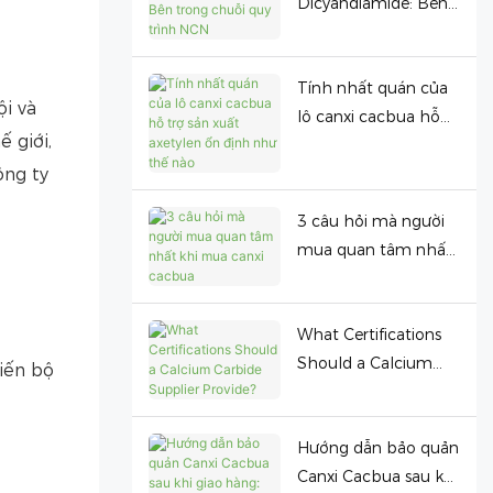
Dicyandiamide: Bên
trong chuỗi quy trình
NCN
Tính nhất quán của
i và
lô canxi cacbua hỗ
 giới,
trợ sản xuất axetylen
ông ty
ổn định như thế nào
3 câu hỏi mà người
mua quan tâm nhất
khi mua canxi
cacbua
What Certifications
Should a Calcium
iến bộ
Carbide Supplier
Provide?
Hướng dẫn bảo quản
Canxi Cacbua sau khi