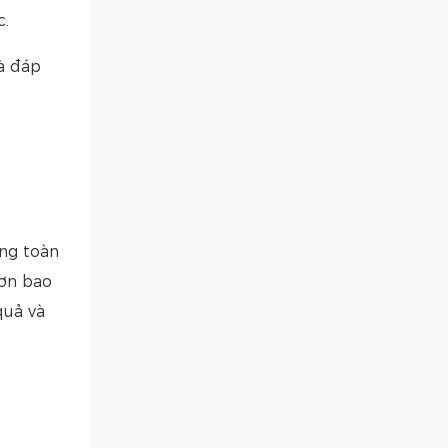
c.
à đáp
ứng toàn
hơn bao
quả và