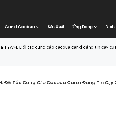
Canxi Cacbua
Sản Xuất
Ứng Dụng
Dịch
a TYWH: Đối tác cung cấp cacbua canxi đáng tin cậy củ
: Đối Tác Cung Cấp Cacbua Canxi Đáng Tin Cậy 