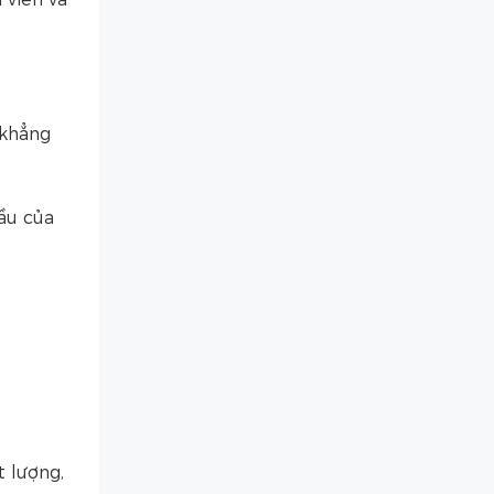
 khẳng
ầu của
 lượng,