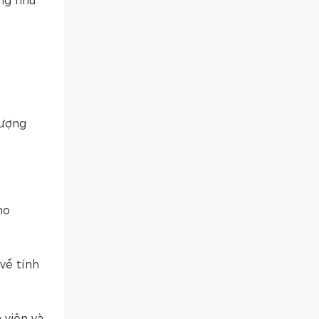
ứng nhu
lượng
ho
về tính
 viên và