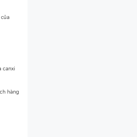
 của
a canxi
ách hàng