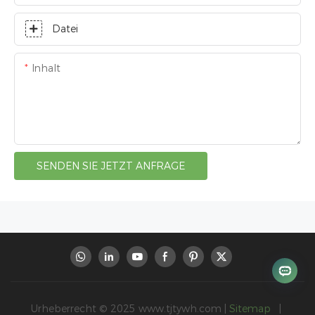
Datei
Inhalt
SENDEN SIE JETZT ANFRAGE
Urheberrecht © 2025
www.tjtywh.com
|
Sitemap
|