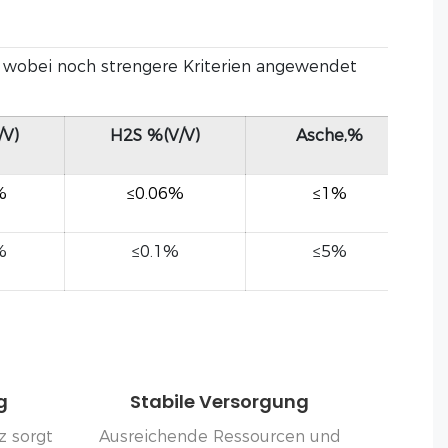
wobei noch strengere Kriterien angewendet
/V)
H2S %(V/V)
Asche,%
%
≤0.06%
≤1%
%
≤0.1%
≤5%
g
Stabile Versorgung
tz sorgt
Ausreichende Ressourcen und