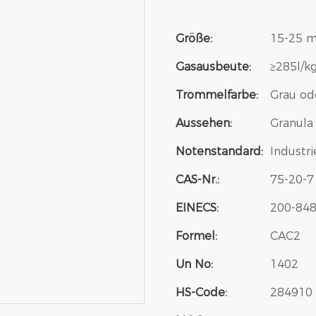
Größe:
15-25 
Gasausbeute:
≥285l/k
Trommelfarbe:
Grau od
Aussehen:
Granula
Notenstandard:
Industr
CAS-Nr.:
75-20-7
EINECS:
200-848
Formel:
CAC2
Un No:
1402
HS-Code:
284910