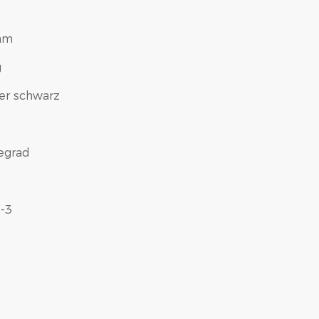
mm
g
er schwarz
iegrad
-3