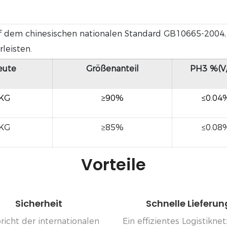
dem chinesischen nationalen Standard GB10665-2004, 
leisten.
eute
Größenanteil
PH3 %(V
/KG
≥90%
≤0.04
/KG
≥85%
≤0.08
Vorteile
Sicherheit
Schnelle Lieferun
richt der internationalen
Ein effizientes Logistikne