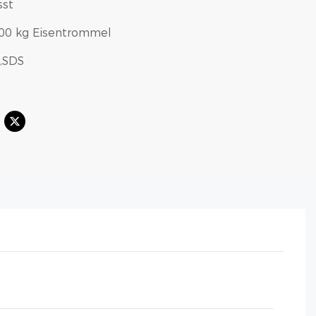
sst
100 kg Eisentrommel
O,SDS