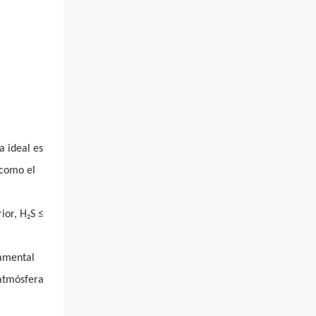
a ideal es
 como el
ior, H₂S ≤
damental
 atmósfera