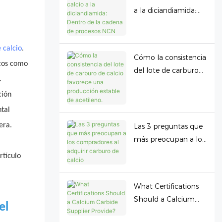
a la diciandiamida:
Dentro de la cadena
de procesos NCN
 calcio
.
Cómo la consistencia
icos como
del lote de carburo
.
de calcio favorece
ción
una producción
estable de acetileno.
tal
era.
Las 3 preguntas que
más preocupan a los
compradores al
rtículo
adquirir carburo de
calcio
What Certifications
Should a Calcium
el
Carbide Supplier