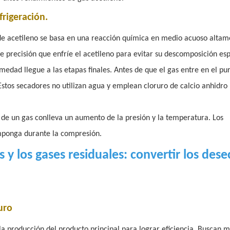
frigeración.
de acetileno se basa en una reacción química en medio acuoso altam
 precisión que enfríe el acetileno para evitar su descomposición es
edad llegue a las etapas finales. Antes de que el gas entre en el pur
stos secadores no utilizan agua y emplean cloruro de calcio anhidro
n de un gas conlleva un aumento de la presión y la temperatura. Los
mponga durante la compresión.
 los gases residuales: convertir los des
uro
 producción del producto principal para lograr eficiencia. Buscan 