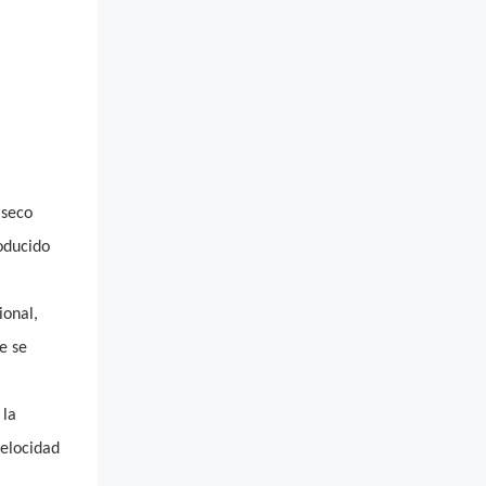
 seco
roducido
ional,
e se
 la
velocidad