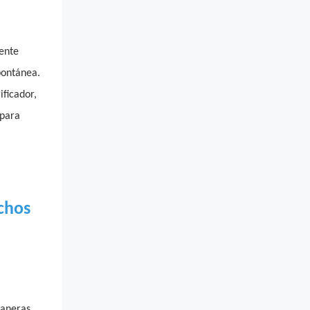
ente
pontánea.
ificador,
 para
echos
maneras