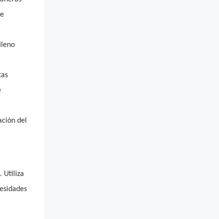
de
ileno
tas
e
ación del
 Utiliza
cesidades