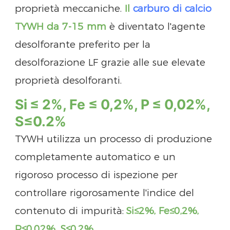
proprietà meccaniche.
Il
carburo di calcio
TYWH da 7-15 mm
è diventato l'agente
desolforante preferito per la
desolforazione LF grazie alle sue elevate
proprietà desolforanti.
Si
≤ 2%,
Fe ≤ 0,2%,
P
≤ 0,02%,
S
≤0.2%
TYWH utilizza un processo di produzione
completamente automatico e un
rigoroso processo di ispezione per
controllare rigorosamente l'indice del
contenuto di impurità:
Si≤2%, Fe≤0,2%,
P≤0,02%, S
≤0.2%.