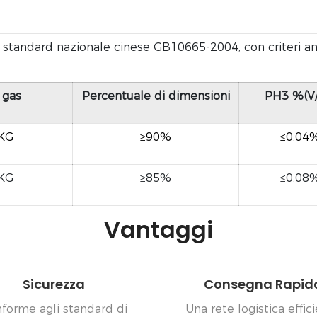
tandard nazionale cinese GB10665-2004, con criteri anco
 gas
Percentuale di dimensioni
PH3 %(V
/KG
≥90%
≤0.04
/KG
≥85%
≤0.08
Vantaggi
Sicurezza
Consegna Rapid
forme agli standard di
Una rete logistica effic