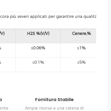
ra più severi applicati per garantire una qualità
/V)
H2S %(V/V)
Cenere,%
%
≤0.06%
≤1%
%
≤0.1%
≤5%
a
Fornitura Stabile
iente
Ampie risorse e una catena di