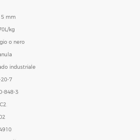
15 mm
70L/kg
igio o nero
anula
ado industriale
-20-7
0-848-3
C2
02
4910