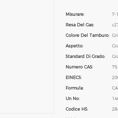
Misurare:
7-
Resa Del Gas:
≥2
Colore Del Tamburo:
Gr
Aspetto:
Gr
Standard Di Grado:
Gr
Numero CAS:
75
EINECS:
20
Formula:
CA
Un No:
14
Codice HS:
28