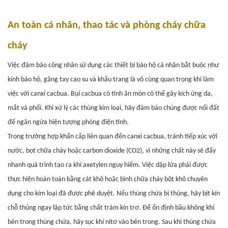
An toàn cá nhân, thao tác và phòng cháy chữa
cháy
Việc đảm bảo công nhân sử dụng các thiết bị bảo hộ cá nhân bắt buộc như
kính bảo hộ, găng tay cao su và khẩu trang là vô cùng quan trọng khi làm
việc với canxi cacbua. Bụi cacbua có tính ăn mòn có thể gây kích ứng da,
mắt và phổi. Khi xử lý các thùng kim loại, hãy đảm bảo chúng được nối đất
để ngăn ngừa hiện tượng phóng điện tĩnh.
Trong trường hợp khẩn cấp liên quan đến canxi cacbua, tránh tiếp xúc với
nước, bọt chữa cháy hoặc carbon dioxide (CO2), vì những chất này sẽ đẩy
nhanh quá trình tạo ra khí axetylen nguy hiểm. Việc dập lửa phải được
thực hiện hoàn toàn bằng cát khô hoặc bình chữa cháy bột khô chuyên
dụng cho kim loại đã được phê duyệt. Nếu thùng chứa bị thủng, hãy bịt kín
chỗ thủng ngay lập tức bằng chất trám kín trơ. Để ổn định bầu không khí
bên trong thùng chứa, hãy sục khí nitơ vào bên trong. Sau khi thùng chứa