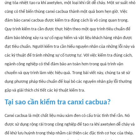
ứng tỏa nhiệt tạo ra khí axetylen, một loại khí rất dễ cháy. Một sơ suất nhỏ
cũng có thể biến thùng canxi cacbua thành một quả bom hẹn giờ. Việc
đảm bảo canxi cacbua được kiểm tra đúng cách là vô cùng quan trọng.
Quy trình kiểm tra cần được thực hiện theo một quy trình tiêu chuẩn để
đảm bảo không xảy ra sự cố nguy hiểm và vật liệu khách hàng nhận được
đạt tiêu chuẩn. Người kiểm tra cần hiểu nguyên nhân của những lỗi này và
các kỹ thuật để tránh những sự cố tương tự. Với việc kiểm tra đúng cách,
ngành công nghiệp có thể đảm bảo an toàn hơn trong quá trình vận
chuyển và quy trình làm việc hiệu quả. Trong bài viết này, chúng ta sẽ sử
dụng phương pháp tiêu chuẩn để loại bỏ các nguyên nhân gây lỗi thường
gặp và giải thích chi tiết các kỹ thuật kiểm tra.
Tại sao cần kiểm tra canxi cacbua?
Canxi cacbua là một chất liệu màu xám đen có cấu trúc tinh thể rắn. Nó
được sử dụng rộng rãi trong công nghiệp để tạo ra khí axetylen dễ cháy và
để khử lưu huỳnh trong thép nhằm cải thiện các đặc tính cơ học của thép.