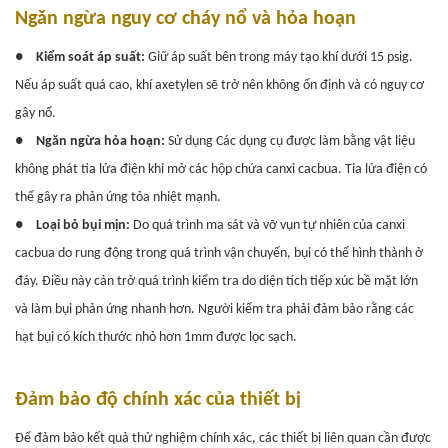
Ngăn ngừa nguy cơ cháy nổ và hỏa hoạn
●
Kiểm soát áp suất:
Giữ áp suất bên trong máy tạo khí dưới 15 psig.
Nếu áp suất quá cao, khí axetylen sẽ trở nên không ổn định và có nguy cơ
gây nổ.
●
Ngăn ngừa hỏa hoạn:
Sử dụng
Các dụng cụ được làm bằng vật liệu
không phát tia lửa điện khi mở các hộp chứa canxi cacbua. Tia lửa điện có
thể gây ra phản ứng tỏa nhiệt mạnh.
●
Loại bỏ bụi mịn:
Do quá trình ma sát và vỡ vụn tự nhiên của canxi
cacbua do rung động trong quá trình vận chuyển, bụi có thể hình thành ở
đáy. Điều này cản trở quá trình kiểm tra do diện tích tiếp xúc bề mặt lớn
và làm bụi phản ứng nhanh hơn. Người kiểm tra phải đảm bảo rằng các
hạt bụi có kích thước nhỏ hơn 1mm được lọc sạch.
Đảm bảo độ chính xác của thiết bị
Để đảm bảo kết quả thử nghiệm chính xác, các thiết bị liên quan cần được