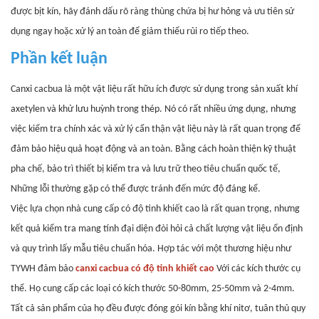
được bịt kín, hãy đánh dấu rõ ràng thùng chứa bị hư hỏng và ưu tiên sử
dụng ngay hoặc xử lý an toàn để giảm thiểu rủi ro tiếp theo.
Phần kết luận
Canxi cacbua là một vật liệu rất hữu ích được sử dụng trong sản xuất khí
axetylen và khử lưu huỳnh trong thép. Nó có rất nhiều ứng dụng, nhưng
việc kiểm tra chính xác và xử lý cẩn thận vật liệu này là rất quan trọng để
đảm bảo hiệu quả hoạt động và an toàn. Bằng cách hoàn thiện kỹ thuật
pha chế, bảo trì thiết bị kiểm tra và lưu trữ theo tiêu chuẩn quốc tế,
Những lỗi thường gặp có thể được tránh đến mức độ đáng kể.
Việc lựa chọn nhà cung cấp có độ tinh khiết cao là rất quan trọng, nhưng
kết quả kiểm tra mang tính đại diện đòi hỏi cả chất lượng vật liệu ổn định
và quy trình lấy mẫu tiêu chuẩn hóa.
Hợp tác với một thương hiệu như
TYWH đảm bảo
canxi cacbua có độ tinh khiết cao
Với các kích thước cụ
thể. Họ cung cấp các loại có kích thước 50-80mm, 25-50mm và 2-4mm.
Tất cả sản phẩm của họ đều được đóng gói kín bằng khí nitơ, tuân thủ quy