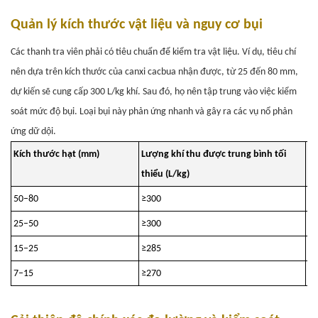
Quản lý kích thước vật liệu và nguy cơ bụi
Các thanh tra viên phải có tiêu chuẩn để kiểm tra vật liệu. Ví dụ, tiêu chí
nên dựa trên kích thước của canxi cacbua nhận được, từ 25 đến 80 mm,
dự kiến ​​sẽ cung cấp 300 L/kg khí. Sau đó, họ nên tập trung vào việc kiểm
soát mức độ bụi. Loại bụi này phản ứng nhanh và gây ra các vụ nổ phản
ứng dữ dội.
Kích thước hạt (mm)
Lượng khí thu được trung bình tối
Hà
thiểu (L/kg)
lư
50–80
≥300
≤
25–50
≥300
≤
15–25
≥285
≤
7–15
≥270
≤