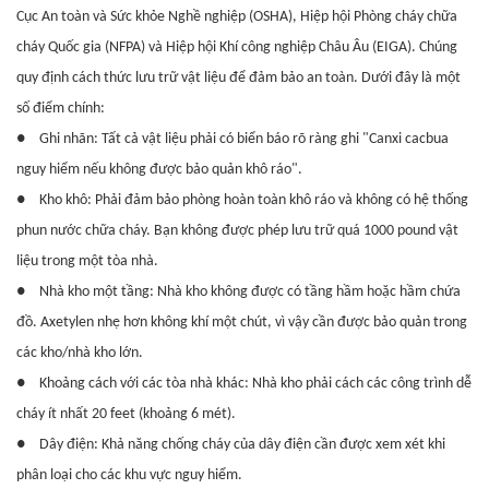
Cục An toàn và Sức khỏe Nghề nghiệp (OSHA), Hiệp hội Phòng cháy chữa
cháy Quốc gia (NFPA) và Hiệp hội Khí công nghiệp Châu Âu (EIGA). Chúng
quy định cách thức lưu trữ vật liệu để đảm bảo an toàn. Dưới đây là một
số điểm chính:
●
Ghi nhãn: Tất cả vật liệu phải có biển báo rõ ràng ghi "Canxi cacbua
nguy hiểm nếu không được bảo quản khô ráo".
●
Kho khô: Phải đảm bảo phòng hoàn toàn khô ráo và không có hệ thống
phun nước chữa cháy.
Bạn không được phép lưu trữ quá 1000 pound vật
liệu trong một tòa nhà.
●
Nhà kho một tầng: Nhà kho không được có tầng hầm hoặc hầm chứa
đồ.
Axetylen nhẹ hơn không khí một chút, vì vậy cần được bảo quản trong
các kho/nhà kho lớn.
●
Khoảng cách với các tòa nhà khác: Nhà kho phải cách các công trình dễ
cháy ít nhất 20 feet (khoảng 6 mét).
●
Dây điện: Khả năng chống cháy của dây điện cần được xem xét khi
phân loại cho các khu vực nguy hiểm.