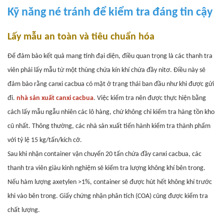
Kỹ năng né tránh để kiểm tra đáng tin cậy
Lấy mẫu an toàn và tiêu chuẩn hóa
Để đảm bảo kết quả mang tính đại diện, điều quan trọng là các thanh tra
viên phải lấy mẫu từ một thùng chứa kín khí chứa đầy nitơ. Điều này sẽ
đảm bảo rằng canxi cacbua có mặt ở trạng thái ban đầu như khi được gửi
đi.
nhà sản xuất canxi cacbua
.
Việc kiểm tra nên được thực hiện bằng
cách lấy mẫu ngẫu nhiên các lô hàng, chứ không chỉ kiểm tra hàng tồn kho
cũ nhất. Thông thường, các nhà sản xuất tiến hành kiểm tra thành phẩm
với tỷ lệ 15 kg/tấn/kích cỡ.
Sau khi nhận container vận chuyển 20 tấn chứa đầy canxi cacbua, các
thanh tra viên giàu kinh nghiệm sẽ kiểm tra lượng không khí bên trong.
Nếu hàm lượng axetylen >1%, container sẽ được hút hết không khí trước
khi vào bên trong. Giấy chứng nhận phân tích (COA) cũng được kiểm tra
chất lượng.