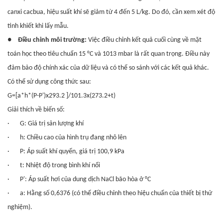
canxi cacbua, hiệu suất khí sẽ giảm từ 4 đến 5 L/kg. Do đó, cần xem xét độ
tinh khiết khi lấy mẫu.
●
Điều chỉnh môi trường:
Việc điều chỉnh kết quả cuối cùng về mặt
toán học theo tiêu chuẩn 15 °C và 1013 mbar là rất quan trọng. Điều này
đảm bảo độ chính xác của dữ liệu và có thể so sánh với các kết quả khác.
Có thể sử dụng công thức sau:
G=[a*h*(P-P')x293.2 ]/101.3x(273.2+t)
Giải thích về biến số:
·
G: Giá trị sản lượng khí
·
h: Chiều cao của hình trụ đang nhô lên
·
P: Áp suất khí quyển, giá trị 100,9 kPa
·
t: Nhiệt độ trong bình khí nổi
·
P': Áp suất hơi của dung dịch NaCl bão hòa ở °C
·
a: Hằng số 0,6376 (có thể điều chỉnh theo hiệu chuẩn của thiết bị thử
nghiệm).