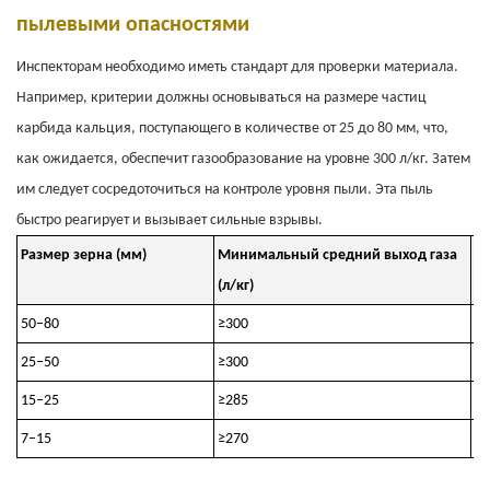
пылевыми опасностями
Инспекторам необходимо иметь стандарт для проверки материала.
Например, критерии должны основываться на размере частиц
карбида кальция, поступающего в количестве от 25 до 80 мм, что,
как ожидается, обеспечит газообразование на уровне 300 л/кг. Затем
им следует сосредоточиться на контроле уровня пыли. Эта пыль
быстро реагирует и вызывает сильные взрывы.
Размер зерна (мм)
Минимальный средний выход газа
М
(л/кг)
пы
50–80
≥300
≤
25–50
≥300
≤
15–25
≥285
≤
7–15
≥270
≤