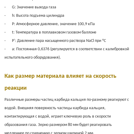
·
G: Значение выхода газа
·
h: Высота подъема цилиндра
·
P: Атмосферное давление, значение 100,9 кПа
·
t: Температура в поплавковом газовом баллоне
·
P': Давление пара насыщенного раствора NaCl при °C
·
а: Постоянная 0,6376 (регулируется в соответствии с калибровкой
испытательного оборудования).
Как размер материала влияет на скорость
реакции
Различные размеры частиц карбида кальция по-разному реагируют с
водой. Внешняя поверхность частицы карбида кальция,
контактирующая с водой, играет ключевую роль в скорости
образования газа. Зерно размером 80 мм будет реагировать
медленнее по сравнению с зерном шириной 2 мм.