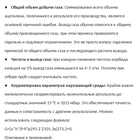
●
Общий объем добычи газа:
Суммирование всего объема
ацетилена, полученного в результате его производства, является
основной причиной ошибок. Выход газа обычно относится к общему
объему произведенного газа, при этом примеси проверяются
отдельно и подлежат ограничениям. Это не просто вопрос отделения
примесей от общего объема газа и последующего расчета выхода.
●
Чистота и выход газа:
при каждом снижении чистоты карбида
кальция на 1% выход газа уменьшается на 4–5 л/кг. Поэтому при
отборе проб следует учитывать чистоту.
●
Корректировка параметров окружающей среды:
Крайне важно
математически скорректировать окончательные результаты до
стандартных значений 15 °C и 1013 мбар. Это обеспечивает точность
данных и сопоставимость с другими результатами. Можно
использовать следующую формулу:
G=[a*h*(P-P')x293.2 ]/101.3x(273.2+t)
Пояснение к переменной: