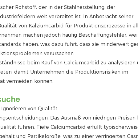
cher Rohstoff, der in der Stahlherstellung, der
striefeldern weit verbreitet ist. In Anbetracht seiner
ualität von Kalziumcarbid für Produktionsprozesse in al
rnehmen machen jedoch häufig Beschaffungsfehler, weil
tandards haben, was dazu führt, dass sie minderwertige
ktionsproblemen verursachen.
rständnisse beim Kauf von Calciumcarbid zu analysieren
ten, damit Unternehmen die Produktionsrisiken im
ät vermeiden können.
suche
 Ignorieren von Qualität
ffungsentscheidungen. Das Ausmaß von niedrigen Preisen
alität führen. Tiefe Calciumcarbid erfüllt typischerweis
ehalt und Partikelgröße, was zu einer verringerten Gasr