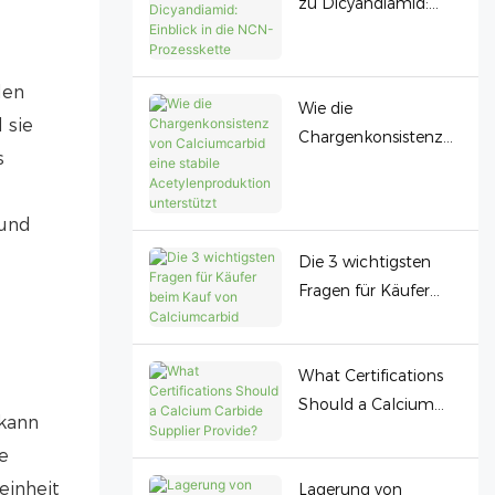
zu Dicyandiamid:
Einblick in die NCN-
Prozesskette
len
Wie die
 sie
Chargenkonsistenz
s
von Calciumcarbid
eine stabile
Acetylenproduktion
 und
unterstützt
Die 3 wichtigsten
Fragen für Käufer
beim Kauf von
Calciumcarbid
What Certifications
Should a Calcium
 kann
Carbide Supplier
e
Provide?
einheit
Lagerung von