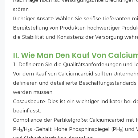
Nachfrage hoch ist. Versorgungsunterbrechungen 
stören.
Richtiger Ansatz: Wählen Sie seriöse Lieferanten mi
Bereitstellung von Produkten hochwertiger Produkte 
die Stabilität und Konsistenz der Versorgung währ
II. Wie Man Den Kauf Von Calciu
1. Definieren Sie die Qualitätsanforderungen und l
Vor dem Kauf von Calciumcarbid sollten Unternehm
definieren und detaillierte Beschaffungsstandards f
werden müssen:
Gasausbeute: Dies ist ein wichtiger Indikator bei
beeinflusst.
Compliance der Partikelgröße: Calciumcarbid mit fa
PH₃/H₂s -Gehalt: Hohe Phosphinspiegel (PH₃) und W