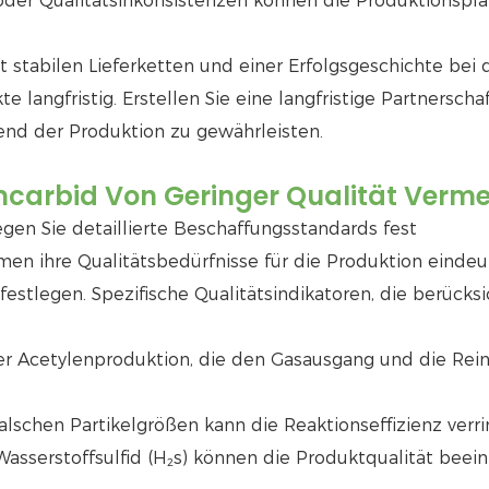
oder Qualitätsinkonsistenzen können die Produktionspl
t stabilen Lieferketten und einer Erfolgsgeschichte bei 
langfristig. Erstellen Sie eine langfristige Partnerscha
end der Produktion zu gewährleisten.
mcarbid Von Geringer Qualität Verme
egen Sie detaillierte Beschaffungsstandards fest
en ihre Qualitätsbedürfnisse für die Produktion eindeu
estlegen. Spezifische Qualitätsindikatoren, die berücksi
 der Acetylenproduktion, die den Gasausgang und die Rein
lschen Partikelgrößen kann die Reaktionseffizienz verri
asserstoffsulfid (H₂s) können die Produktqualität beein