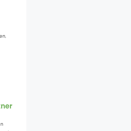
en,
tner
en