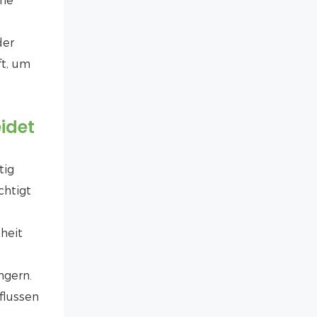
äne
der
ft, um
idet
tig
chtigt
heit
ngern.
flussen