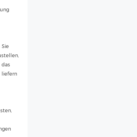
rung
 Sie
stellen,
 das
liefern
sten,
ungen