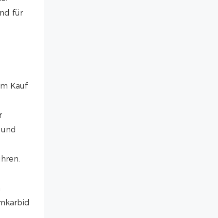
nd für
em Kauf
r
 und
hren.
n
umkarbid