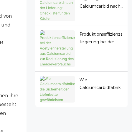
Calciumcarbid nach
der Lieferung:
d von
Checkliste für den
s und
Käufer
Produktionseffizienzs
teigerung bei der
B.
Acetylenherstellung
aus Calciumcarbid
zur Reduzierung des
Energieverbrauchs
Wie
Calciumcarbidfabrike
n die Sicherheit der
hen ihre
Lieferkette
besteht
gewährleisten
den
e.