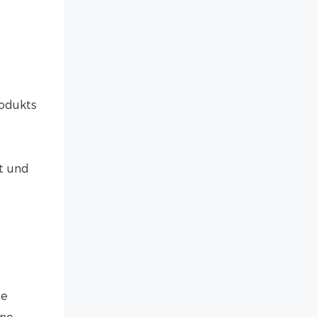
rodukts
t und
ie