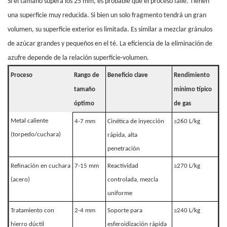
Si el tamaño supera los 25 mm, es probable que el proceso falle. Tienen
una superficie muy reducida. Si bien un solo fragmento tendrá un gran
volumen, su superficie exterior es limitada. Es similar a mezclar gránulos
de azúcar grandes y pequeños en el té. La eficiencia de la eliminación de
azufre depende de la relación superficie-volumen.
Proceso
Rango de
Beneficio clave
Rendimiento
tamaño
mínimo típico
óptimo
de gas
Metal caliente
4-7 mm
Cinética de inyección
≥260 L/kg
(torpedo/cuchara)
rápida, alta
penetración
Refinación en cuchara
7-15 mm
Reactividad
≥270 L/kg
(acero)
controlada, mezcla
uniforme
Tratamiento con
2-4 mm
Soporte para
≥240 L/kg
hierro dúctil
esferoidización rápida