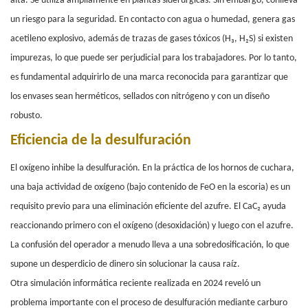
alta. Se utiliza ampliamente en plantas siderúrgicas. Sin embargo, conlleva
un riesgo para la seguridad. En contacto con agua o humedad, genera gas
acetileno explosivo, además de trazas de gases tóxicos (H₃, H₂S) si existen
impurezas, lo que puede ser perjudicial para los trabajadores. Por lo tanto,
es fundamental adquirirlo de una marca reconocida para garantizar que
los envases sean herméticos, sellados con nitrógeno y con un diseño
robusto.
Eficiencia de la desulfuración
El oxígeno inhibe la desulfuración. En la práctica de los hornos de cuchara,
una baja actividad de oxígeno (bajo contenido de FeO en la escoria) es un
requisito previo para una eliminación eficiente del azufre. El CaC₂ ayuda
reaccionando primero con el oxígeno (desoxidación) y luego con el azufre.
La confusión del operador a menudo lleva a una sobredosificación, lo que
supone un desperdicio de dinero sin solucionar la causa raíz.
Otra simulación informática reciente realizada en 2024 reveló un
problema importante con el proceso de desulfuración mediante carburo